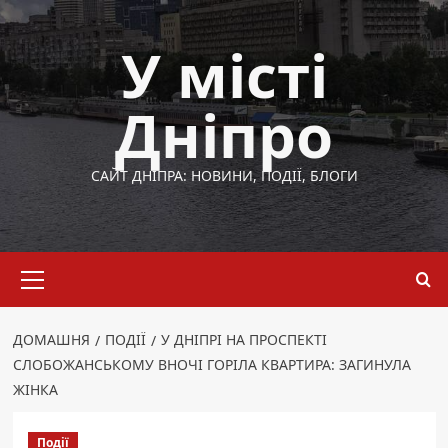
Перейти
до
У місті
вмісту
Дніпро
САЙТ ДНІПРА: НОВИНИ, ПОДІЇ, БЛОГИ
Основне
меню
ДОМАШНЯ
ПОДІЇ
У ДНІПРІ НА ПРОСПЕКТІ
СЛОБОЖАНСЬКОМУ ВНОЧІ ГОРІЛА КВАРТИРА: ЗАГИНУЛА
ЖІНКА
Події