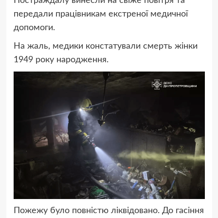
Постраждалу винесли на свіже повітря та
передали працівникам екстреної медичної
допомоги.
На жаль, медики констатували смерть жінки
1949 року народження.
Пожежу було повністю ліквідовано. До гасіння