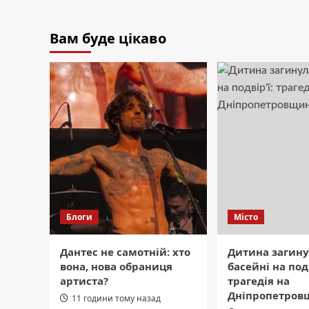
Вам буде цікаво
Блоги
Місто
Дантес не самотній: хто
Дитина загину
вона, нова обраниця
басейні на подв
артиста?
трагедія на
Дніпропетров
11 години тому назад