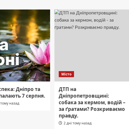
Місто
пека: Дніпро та
ДТП на
палають 7 серпня.
Дніпропетровщині:
собака за кермом, водій –
 тому назад
за ґратами? Розкриваємо
правду.
2 дні тому назад