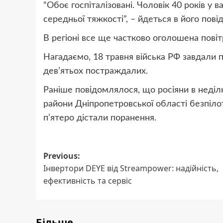
“Обоє госпіталізовані. Чоловік 40 років у 
середньої тяжкості”, – йдеться в його пові
В регіоні все ще частково оголошена повіт
Нагадаємо, 18 травня війська РФ завдали п
дев’ятьох постраждалих.
Раніше повідомлялося, що росіяни в неділю
райони Дніпропетровської області безпіло
п’ятеро дістали поранення.
Post
Previous:
Інвертори DEYE від Streampower: надійність,
navigation
ефективність та сервіс
Більше