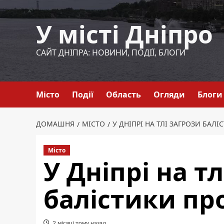
Перейти
до
У місті Дніпро
вмісту
САЙТ ДНІПРА: НОВИНИ, ПОДІЇ, БЛОГИ
Місто
Події
Область
Огляди
Блоги
ДОМАШНЯ
МІСТО
У ДНІПРІ НА ТЛІ ЗАГРОЗИ БА
Місто
У Дніпрі на т
балістики пр
2 місяці тому назад