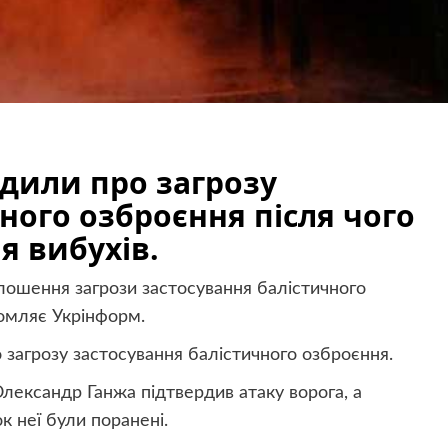
едили про загрозу
ного озброєння після чого
ія вибухів.
олошення загрози застосування балістичного
домляє Укрінформ.
загрозу застосування балістичного озброєння.
лександр Ганжа підтвердив атаку ворога, а
 неї були поранені.