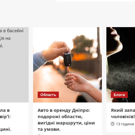
Область
Блоги
ла в
Авто в оренду Дніпро:
Який зап
ір’ї:
подорожі областю,
чоловіків
вигідні маршрути, ціни
13 години
щині.
та умови.