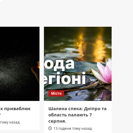
Місто
ах приваблює
Шалена спека: Дніпро та
?
область палають 7
серпня.
 тому назад
13 години тому назад