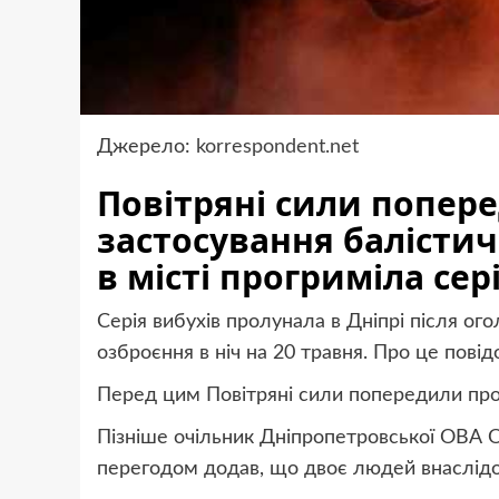
Джерело:
korrespondent.net
Повітряні сили попер
застосування балістич
в місті прогриміла сер
Серія вибухів пролунала в Дніпрі після ог
озброєння в ніч на 20 травня. Про це пові
Перед цим Повітряні сили попередили про 
Пізніше очільник Дніпропетровської ОВА О
перегодом додав, що двоє людей внаслідок