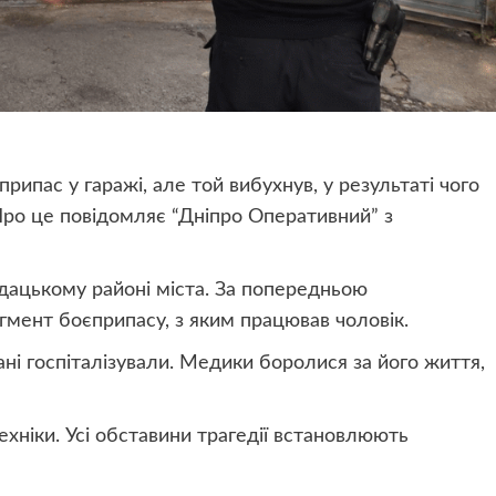
рипас у гаражі, але той вибухнув, у результаті чого
Про це повідомляє “Дніпро Оперативний” з
одацькому районі міста. За попередньою
агмент боєприпасу, з яким працював чоловік.
ні госпіталізували. Медики боролися за його життя,
ехніки. Усі обставини трагедії встановлюють