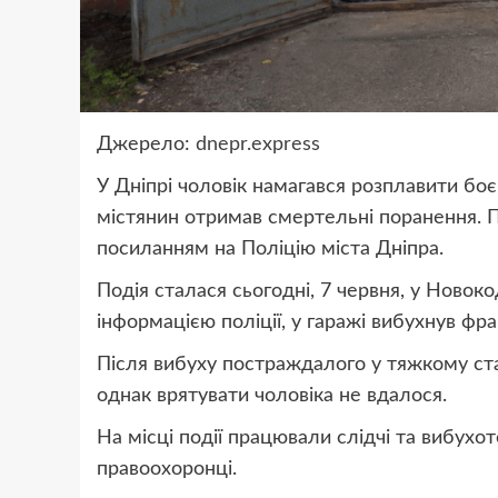
Джерело:
dnepr.express
У Дніпрі чоловік намагався розплавити боєп
містянин отримав смертельні поранення. 
посиланням на Поліцію міста Дніпра.
Подія сталася сьогодні, 7 червня, у Новок
інформацією поліції, у гаражі вибухнув фр
Після вибуху постраждалого у тяжкому ста
однак врятувати чоловіка не вдалося.
На місці події працювали слідчі та вибухот
правоохоронці.