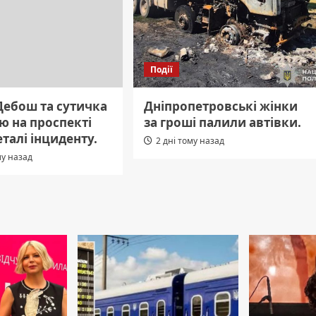
Події
Дебош та сутичка
Дніпропетровські жінки
єю на проспекті
за гроші палили автівки.
еталі інциденту.
2 дні тому назад
му назад