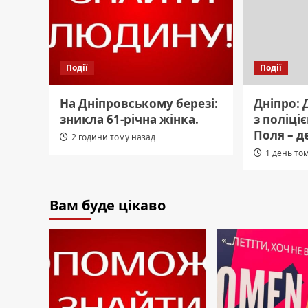
Події
Події
На Дніпровському березі:
Дніпро: 
зникла 61-річна жінка.
з поліці
Поля – д
2 години тому назад
1 день то
Вам буде цікаво