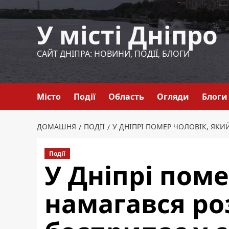
Перейти
до
У місті Дніпро
вмісту
САЙТ ДНІПРА: НОВИНИ, ПОДІЇ, БЛОГИ
Місто
Події
Область
Огляди
Блоги
ДОМАШНЯ
ПОДІЇ
У ДНІПРІ ПОМЕР ЧОЛОВІК, ЯК
Події
У Дніпрі поме
намагався р