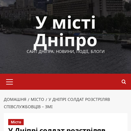
Перейти
до
У місті
вмісту
Дніпро
САЙТ ДНІПРА: НОВИНИ, ПОДІЇ, БЛОГИ
Основне
меню
ДОМАШНЯ
МІСТО
У ДНІПРІ СОЛДАТ РОЗСТРІЛЯВ
СПІВСЛУЖБОВЦІВ – ЗМІ
Місто
У Дніпрі солдат розстріляв