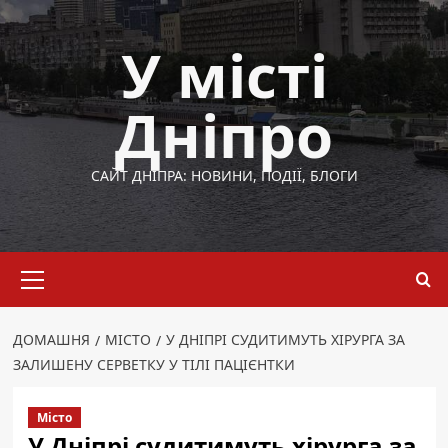
Перейти
до
У місті
вмісту
Дніпро
САЙТ ДНІПРА: НОВИНИ, ПОДІЇ, БЛОГИ
Основне
меню
ДОМАШНЯ
МІСТО
У ДНІПРІ СУДИТИМУТЬ ХІРУРГА ЗА
ЗАЛИШЕНУ СЕРВЕТКУ У ТІЛІ ПАЦІЄНТКИ
Місто
У Дніпрі судитимуть хірурга за