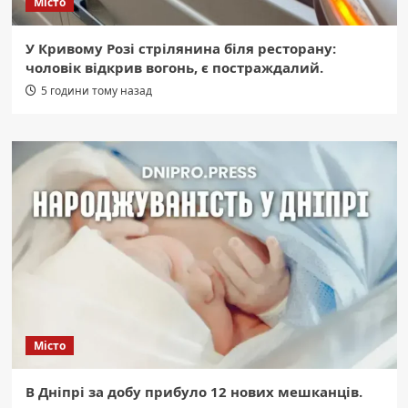
Місто
У Кривому Розі стрілянина біля ресторану:
чоловік відкрив вогонь, є постраждалий.
5 години тому назад
Місто
В Дніпрі за добу прибуло 12 нових мешканців.