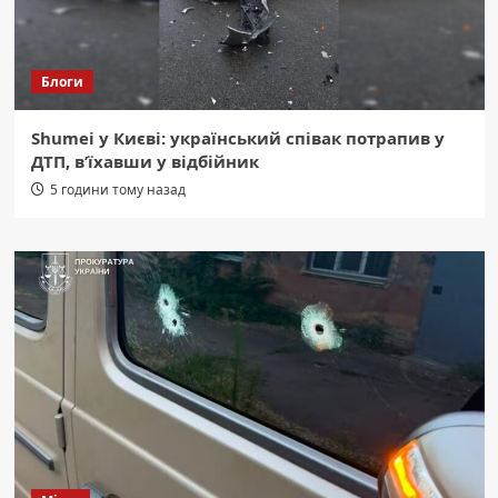
Блоги
Shumei у Києві: український співак потрапив у
ДТП, в’їхавши у відбійник
5 години тому назад