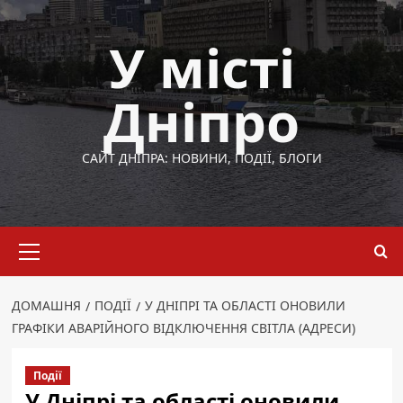
Перейти
до
У місті
вмісту
Дніпро
САЙТ ДНІПРА: НОВИНИ, ПОДІЇ, БЛОГИ
Основне
меню
ДОМАШНЯ
ПОДІЇ
У ДНІПРІ ТА ОБЛАСТІ ОНОВИЛИ
ГРАФІКИ АВАРІЙНОГО ВІДКЛЮЧЕННЯ СВІТЛА (АДРЕСИ)
Події
У Дніпрі та області оновили