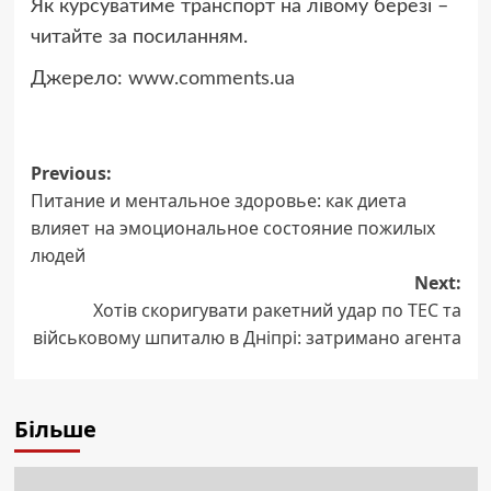
Як курсуватиме транспорт на лівому березі –
читайте за посиланням.
Джерело:
www.comments.ua
Post
Previous:
Питание и ментальное здоровье: как диета
navigation
влияет на эмоциональное состояние пожилых
людей
Next:
Хотів скоригувати ракетний удар по ТЕС та
військовому шпиталю в Дніпрі: затримано агента
Більше