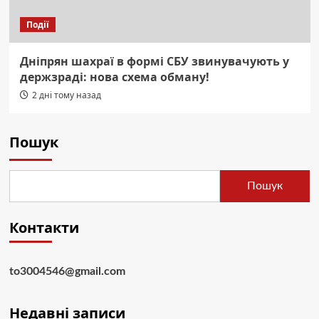
Події
Дніпрян шахраї в формі СБУ звинувачують у
держзраді: нова схема обману!
2 дні тому назад
Пошук
Пошук
Контакти
to3004546@gmail.com
Недавні записи