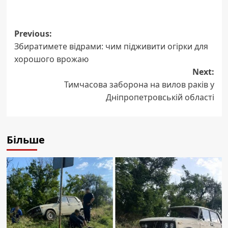
Post
Previous:
Збиратимете відрами: чим підживити огірки для
navigation
хорошого врожаю
Next:
Тимчасова заборона на вилов раків у
Дніпропетровській області
Більше