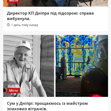
Місто
Директор КП Дніпра під підозрою: справа
вибухнула.
1 день тому назад
Місто
Сум у Дніпрі: прощаємось із майстром
знакових вітражів.