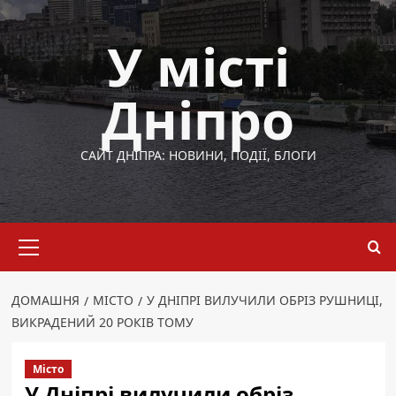
Перейти
до
У місті
вмісту
Дніпро
САЙТ ДНІПРА: НОВИНИ, ПОДІЇ, БЛОГИ
Основне
меню
ДОМАШНЯ
МІСТО
У ДНІПРІ ВИЛУЧИЛИ ОБРІЗ РУШНИЦІ,
ВИКРАДЕНИЙ 20 РОКІВ ТОМУ
Місто
У Дніпрі вилучили обріз