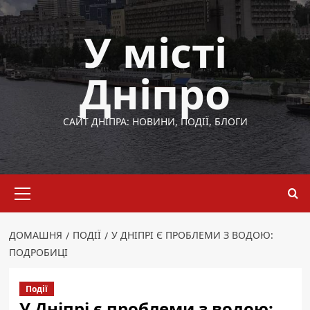
Перейти
до
У місті
вмісту
Дніпро
САЙТ ДНІПРА: НОВИНИ, ПОДІЇ, БЛОГИ
Основне
меню
ДОМАШНЯ
ПОДІЇ
У ДНІПРІ Є ПРОБЛЕМИ З ВОДОЮ:
ПОДРОБИЦІ
Події
У Дніпрі є проблеми з водою: