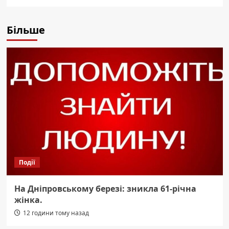
Більше
Події
На Дніпровському березі: зникла 61-річна
жінка.
12 години тому назад