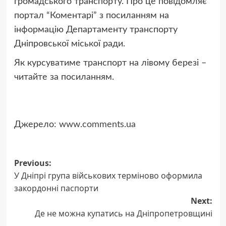
громадського транспорту. Про це повідомляє
портал “Коментарі” з посиланням на
інформацію Департаменту транспорту
Дніпровської міської ради.
Як курсуватиме транспорт на лівому березі –
читайте за посиланням.
Джерело:
www.comments.ua
Post
Previous:
У Дніпрі група військових терміново оформила
navigation
закордонні паспорти
Next:
Де не можна купатись на Дніпропетровщині