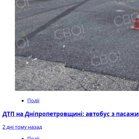
Події
ДТП на Дніпропетровщині: автобус з пасажир
2 дні тому назад
Події