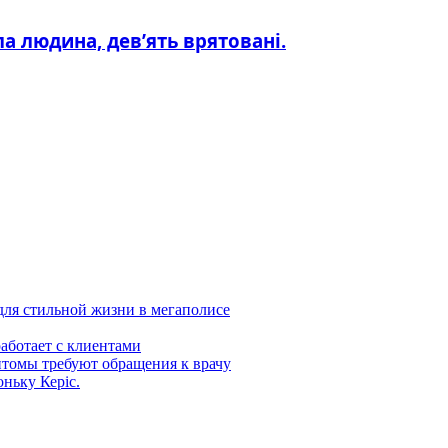
а людина, дев’ять врятовані.
 для стильной жизни в мегаполисе
аботает с клиентами
птомы требуют обращения к врачу
оньку Керіс.