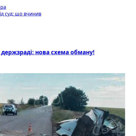
пра
д суд: що вчинив
 держзраді: нова схема обману!