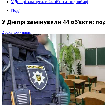
У Дніпрі замінували 44 об’єкти: подробиці
Події
У Дніпрі замінували 44 об’єкти: п
2 роки тому назад