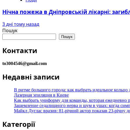
Нічна пожежа в Дніпровській лікарні: загибл
3 дні тому назад
Пошук
Пошук
Контакти
to3004546@gmail.com
Недавні записи
В ритме большого города: как выбрать идеальное кольцо
Лазерная эпиляция в Киеве
Как выбрать униформу для команды, которая ежедневно р
Защемление седалищного нерва и шум в ушах: когда сим
Майкл Дуглас вразив: 81-річний актор показав 23-річну д
Категорії