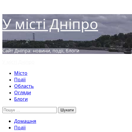
Перейти
У місті Дніпро
до
вмісту
Сайт Дніпра: новини, події, блоги
Основне
У місті Дніпро
меню
Місто
Події
Область
Огляди
Блоги
Пошук:
Домашня
Події