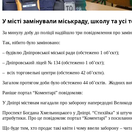
У місті замінували міськраду, школу та усі 
За минулу добу до поліції надійшло три повідомлення про замі
Так, нібито було заміновано:
– будівлю Дніпровської міської ради (обстежено 1 об’єкт);
– Дніпровський ліцей № 134 (обстежено 1 об’єкт);
– всіх торговельні центри (обстежено 42 об’єкти).
Загалом протягом доби було обстежено 44 об’єктів. Жодних виб
Раніше портал “Коментарі” повідомляв:
У Дніпрі містянам нагадали про заборону напередодні Великод
Проспект Богдана Хмельниц
ького у Дніпрі. “Стихійка” зі шту
атрибутики. Про це повідомляє портал “Коментарі” з посилання
Що буде тим, хто продає такі квіти і чому ввели заборону – чит