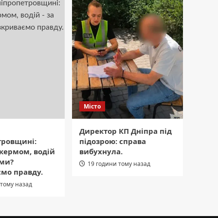
Місто
Директор КП Дніпра під
тровщині:
підозрою: справа
 кермом, водій
вибухнула.
ами?
19 години тому назад
мо правду.
 тому назад