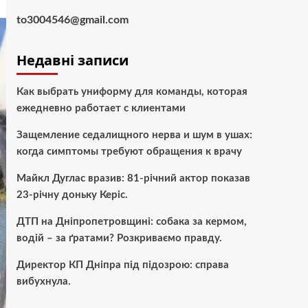
to3004546@gmail.com
Недавні записи
Как выбрать униформу для команды, которая
ежедневно работает с клиентами
Защемление седалищного нерва и шум в ушах:
когда симптомы требуют обращения к врачу
Майкл Дуглас вразив: 81-річний актор показав
23-річну доньку Керіс.
ДТП на Дніпропетровщині: собака за кермом,
водій – за ґратами? Розкриваємо правду.
Директор КП Дніпра під підозрою: справа
вибухнула.