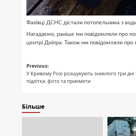
Фахівці ДСНС дістали потопельника з води
Нагадаємо, раніше ми повідомляли про пог
центрі Дніпра. Також ми повідомляли про п
Post
Previous:
У Кривому Розі розшукують зниклого три дні
navigation
підлітка: фото та прикмети
Більше