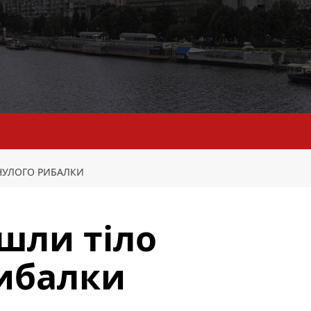
НУЛОГО РИБАЛКИ
йшли тіло
рибалки