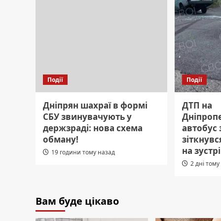
Події
Події
Дніпрян шахраї в формі
ДТП на
СБУ звинувачують у
Дніпроп
держзраді: нова схема
автобус
обману!
зіткнувс
на зустрі
19 години тому назад
2 дні тому
Вам буде цікаво