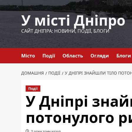
Перейти
до
У місті Дніпро
вмісту
САЙТ ДНІПРА: НОВИНИ, ПОДІЇ, БЛОГИ
Місто
Події
Область
Огляди
Блоги
ДОМАШНЯ
ПОДІЇ
У ДНІПРІ ЗНАЙШЛИ ТІЛО ПОТО
Події
У Дніпрі зна
потонулого 
2 роки тому назад