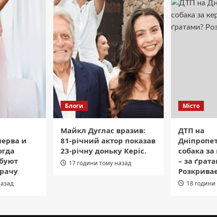
Блоги
Місто
Майкл Дуглас вразив:
ДТП на
нерва и
81-річний актор показав
Дніпропе
огда
23-річну доньку Керіс.
собака за
буют
– за ґрат
17 години тому назад
врачу
Розкриває
назад
18 години