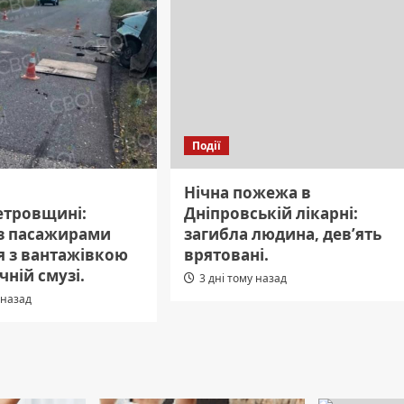
Події
Нічна пожежа в
етровщині:
Дніпровській лікарні:
 з пасажирами
загибла людина, дев’ять
я з вантажівкою
врятовані.
чній смузі.
3 дні тому назад
 назад