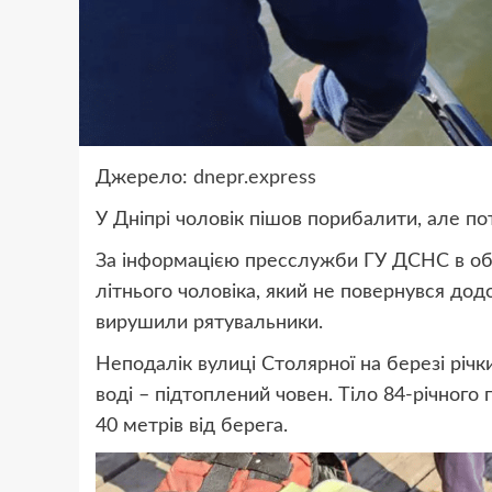
Джерело:
dnepr.express
У Дніпрі чоловік пішов порибалити, але п
За інформацією пресслужби ГУ ДСНС в обла
літнього чоловіка, який не повернувся до
вирушили рятувальники.
Неподалік вулиці Столярної на березі річк
воді – підтоплений човен. Тіло 84-річного
40 метрів від берега.