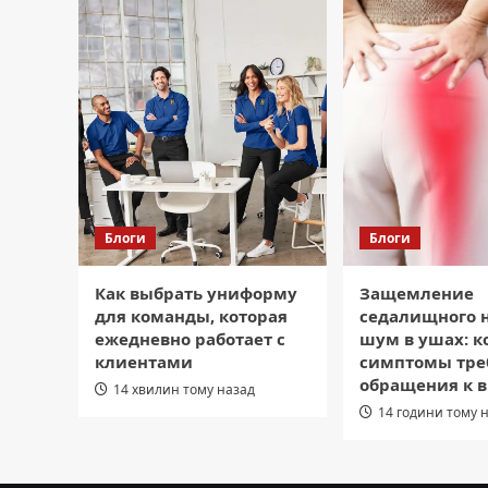
Блоги
Блоги
Как выбрать униформу
Защемление
для команды, которая
седалищного 
ежедневно работает с
шум в ушах: к
клиентами
симптомы тре
обращения к 
14 хвилин тому назад
14 години тому 