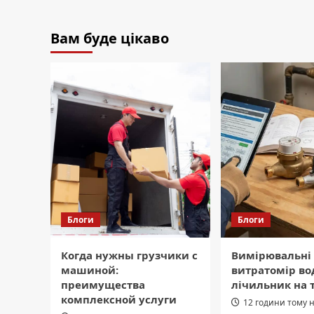
Вам буде цікаво
Блоги
Блоги
Когда нужны грузчики с
Вимірювальні
машиной:
витратомір во
преимущества
лічильник на 
комплексной услуги
12 години тому 