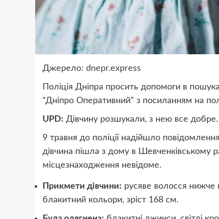
Джерело:
dnepr.express
Поліція Дніпра просить допомоги в пошука
“Дніпро Оперативний” з посиланням на пол
UPD:
Дівчину розшукали, з нею все добре.
9 травня до поліції надійшло повідомлення
дівчина пішла з дому в Шевченківському ра
місцезнаходження невідоме.
Прикмети дівчини:
русяве волосся нижче п
блакитний кольори, зріст 168 см.
Була одягнена:
блакитні джинси, світлі кр