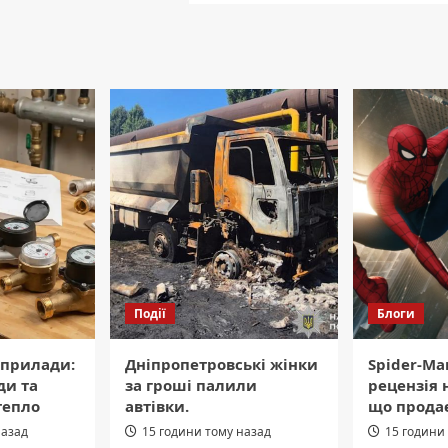
Події
Блоги
 прилади:
Дніпропетровські жінки
Spider-Ma
ди та
за гроші палили
рецензія 
тепло
автівки.
що продає
назад
15 години тому назад
15 години