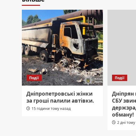
Події
Події
Дніпропетровські жінки
Дніпрян 
за гроші палили автівки.
СБУ зви
держзрад
15 години тому назад
обману!
2 дні тому