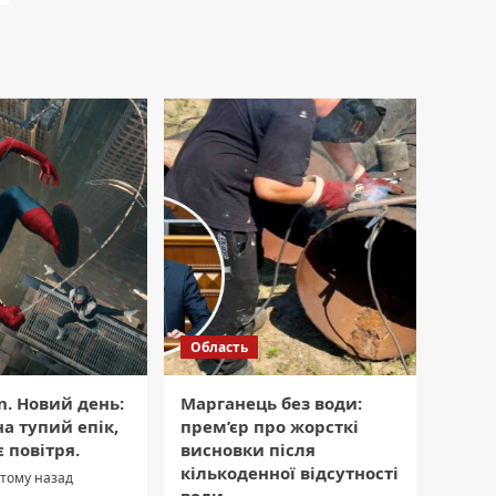
Область
n. Новий день:
Марганець без води:
на тупий епік,
прем’єр про жорсткі
 повітря.
висновки після
кількоденної відсутності
 тому назад
води.