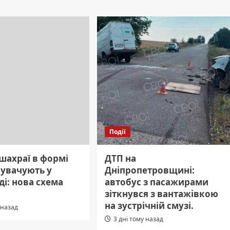
Події
шахраї в формі
ДТП на
нувачують у
Дніпропетровщині:
і: нова схема
автобус з пасажирами
зіткнувся з вантажівкою
на зустрічній смузі.
 назад
3 дні тому назад