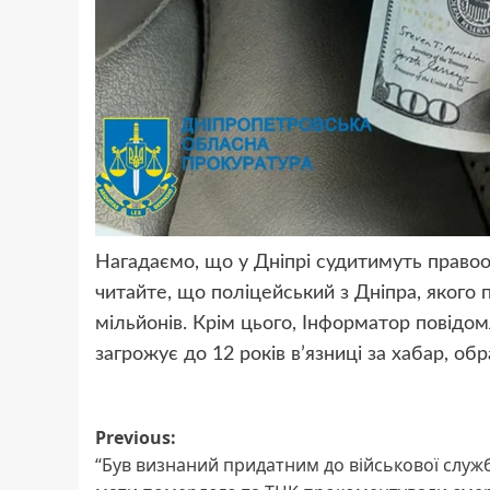
Нагадаємо, що у Дніпрі судитимуть правоо
читайте, що поліцейський з Дніпра, якого п
мільйонів. Крім цього, Інформатор повідо
загрожує до 12 років в’язниці за хабар, об
Post
Previous:
“Був визнаний придатним до військової служб
navigation