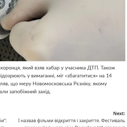
хоронця, який взяв хабар у учасника ДТП. Також
ідозрюють у вимаганні, міг «збагатитися» на 14
мляв, що меру Новомосковська Рєзніку, якому
рали запобіжний захід.
Next:
и”:
І назвав фільми відкриття і закриття. Фестиваль