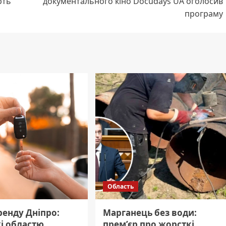
рть
документального кіно Docudays UA оголосив
програму
Область
ренду Дніпро:
Марганець без води:
і областю,
прем’єр про жорсткі