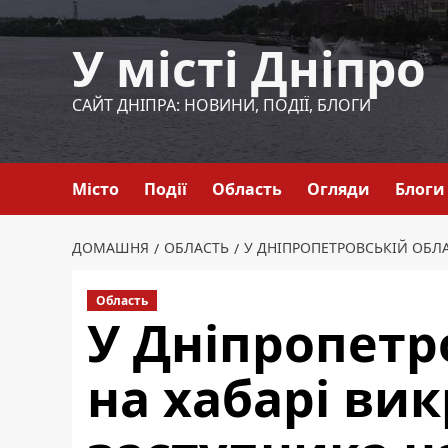
Перейти
до
У місті Дніпро
вмісту
САЙТ ДНІПРА: НОВИНИ, ПОДІЇ, БЛОГИ
Місто
Події
Область
Огляди
Блоги
ДОМАШНЯ
ОБЛАСТЬ
У ДНІПРОПЕТРОВСЬКІЙ ОБЛА
Область
У Дніпропетр
на хабарі ви