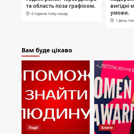
та область поза графіком.
вигідні 
умови.
4 години тому назад
1 день то
Вам буде цікаво
Події
Блоги