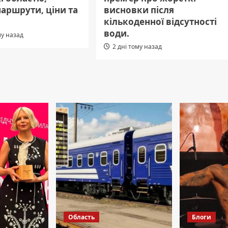
маршрути, ціни та
висновки після
кількоденної відсутності
води.
му назад
2 дні тому назад
Область
Блоги