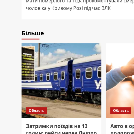
мати померлого та ТЦК прокоментували сме
чоловіка у Кривому Розі під час ВЛК
Більше
Область
Область
Затримки поїздів на 13
Авто в о
годин: рейси через Дніпро
подорож