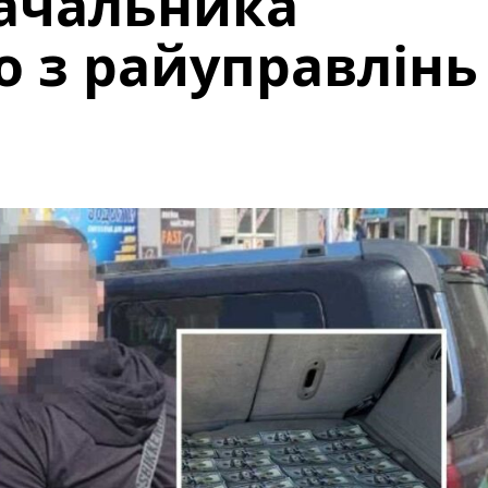
начальника
о з райуправлінь