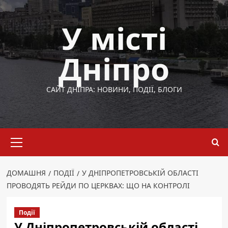
Перейти
до
У місті
вмісту
Дніпро
САЙТ ДНІПРА: НОВИНИ, ПОДІЇ, БЛОГИ
Основне
меню
ДОМАШНЯ
ПОДІЇ
У ДНІПРОПЕТРОВСЬКІЙ ОБЛАСТІ
ПРОВОДЯТЬ РЕЙДИ ПО ЦЕРКВАХ: ЩО НА КОНТРОЛІ
Події
У Дніпропетровській області