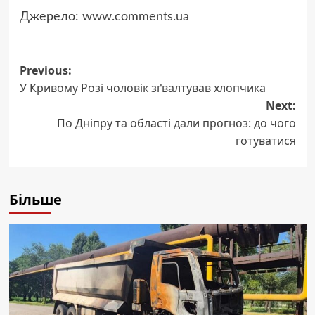
Джерело:
www.comments.ua
Post
Previous:
У Кривому Розі чоловік зґвалтував хлопчика
navigation
Next:
По Дніпру та області дали прогноз: до чого
готуватися
Більше