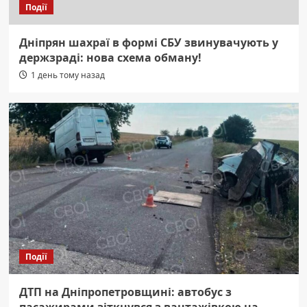
Події
Дніпрян шахраї в формі СБУ звинувачують у
держзраді: нова схема обману!
1 день тому назад
Події
ДТП на Дніпропетровщині: автобус з
пасажирами зіткнувся з вантажівкою на