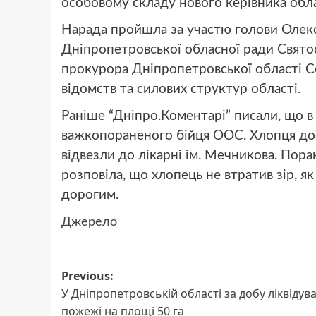
особовому складу нового керівника обла
Нарада пройшла за участю голови Олек
Дніпропетровської обласної ради Свято
прокурора Дніпропетровської області С
відомств та силових структур області.
Раніше “Дніпро.Коментарі” писали, що в
важкопораненого бійця ООС. Хлопця дост
відвезли до лікарні ім. Мечникова. Пор
розповіла, що хлопець не втратив зір, я
дорогим.
Джерело
Post
Previous:
У Дніпропетровській області за добу ліквідув
navigation
пожежі на площі 50 га