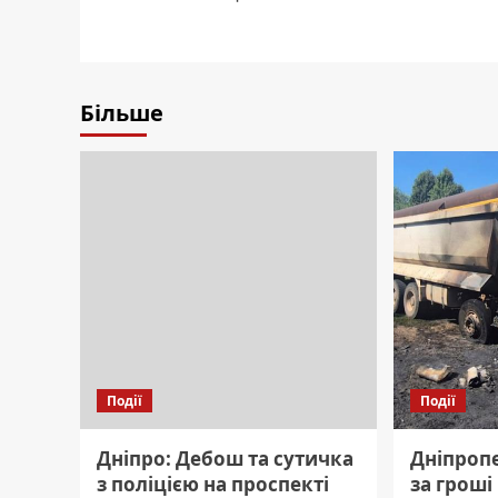
Більше
Події
Події
Дніпро: Дебош та сутичка
Дніпроп
з поліцією на проспекті
за гроші