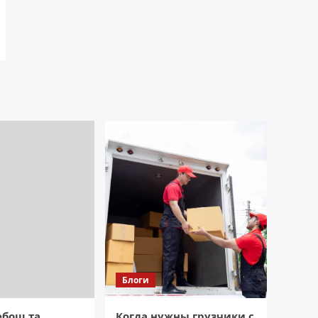
Блоги
ебош та
Когда нужны грузчики с