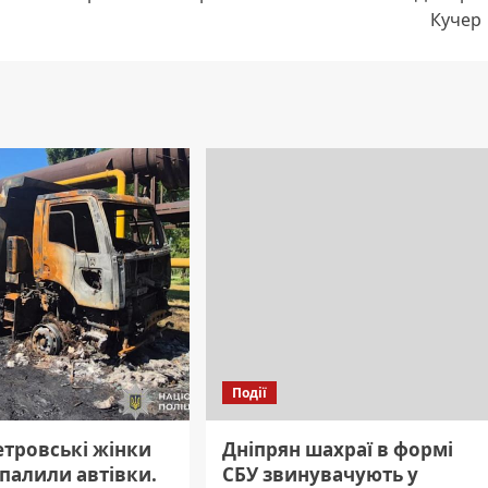
Кучер
Події
етровські жінки
Дніпрян шахраї в формі
 палили автівки.
СБУ звинувачують у