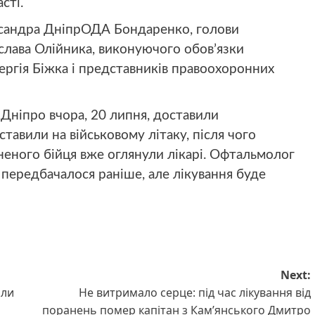
сті.
сандра ДніпрОДА Бондаренко, голови
слава Олійника, виконуючого обов’язки
ергія Біжка і представників правоохоронних
 Дніпро вчора, 20 липня, доставили
авили на військовому літаку, після чого
аненого бійця вже оглянули лікарі. Офтальмолог
к передбачалося раніше, але лікування буде
Next:
али
Не витримало серце: під час лікування від
поранень помер капітан з Кам’янського Дмитро