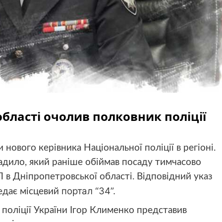
області очолив полковник поліції
нового керівника Національної поліції в регіоні.
адило, який раніше обіймав посаду тимчасово
 в Дніпропетровської області. Відповідний указ
портал “34”.
редає місцевий
 поліції України Ігор Клименко представив