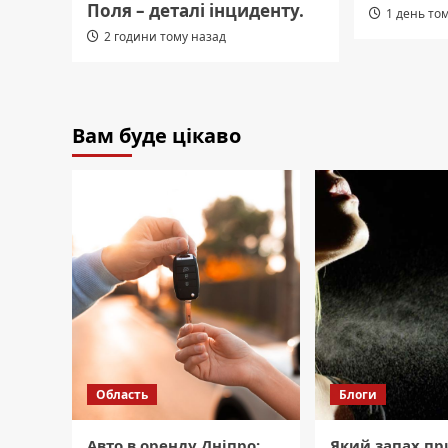
Поля – деталі інциденту.
1 день то
2 години тому назад
Вам буде цікаво
Область
Блоги
Авто в оренду Дніпро:
Який запах п