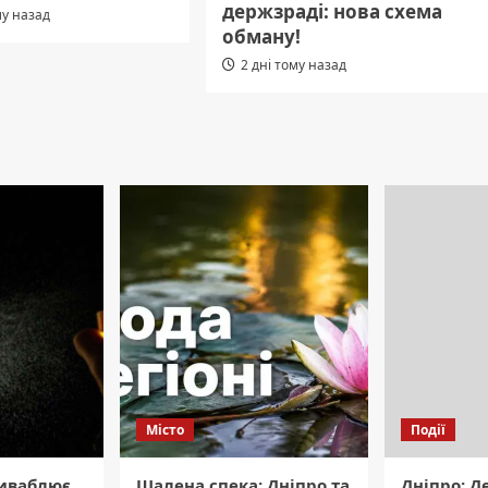
держзраді: нова схема
му назад
обману!
2 дні тому назад
Місто
Події
риваблює
Шалена спека: Дніпро та
Дніпро: Д