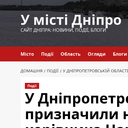
Перейти
до
У місті Дніпро
вмісту
САЙТ ДНІПРА: НОВИНИ, ПОДІЇ, БЛОГИ
Місто
Події
Область
Огляди
Блоги
ДОМАШНЯ
ПОДІЇ
У ДНІПРОПЕТРОВСЬКІЙ ОБЛАСТ
Події
У Дніпропетр
призначили 