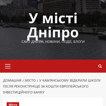
Перейти
до
У місті
вмісту
Дніпро
САЙТ ДНІПРА: НОВИНИ, ПОДІЇ, БЛОГИ
Основне
меню
ДОМАШНЯ
МІСТО
У КАМʼЯНСЬКОМУ ВІДКРИЛИ ШКОЛУ
ПІСЛЯ РЕКОНСТРУКЦІЇ ЗА КОШТИ ЄВРОПЕЙСЬКОГО
ІНВЕСТИЦІЙНОГО БАНКУ
Місто