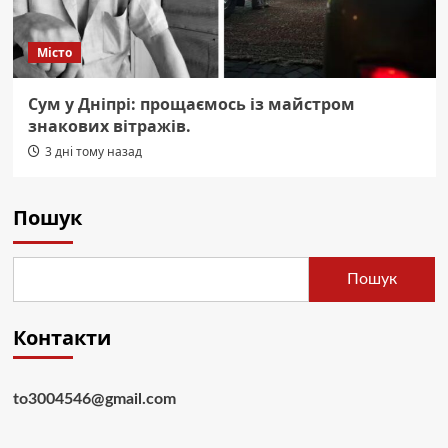
Місто
Сум у Дніпрі: прощаємось із майстром
знакових вітражів.
3 дні тому назад
Пошук
Пошук
Контакти
to3004546@gmail.com