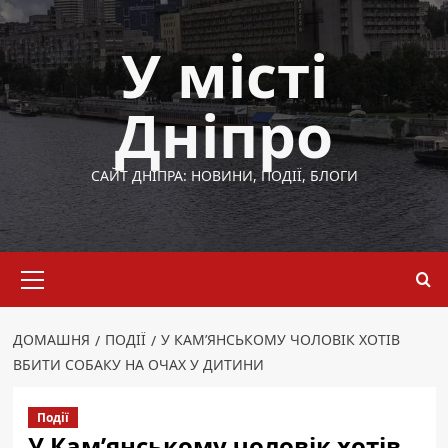
Перейти
до
У місті
вмісту
Дніпро
САЙТ ДНІПРА: НОВИНИ, ПОДІЇ, БЛОГИ
Основне
меню
ДОМАШНЯ
ПОДІЇ
У КАМ’ЯНСЬКОМУ ЧОЛОВІК ХОТІВ
ВБИТИ СОБАКУ НА ОЧАХ У ДИТИНИ
Події
У Кам’янському чоловік хотів