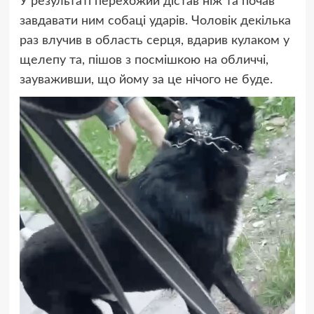
У результаті перехожий дістав ніж та почав
завдавати ним собаці ударів. Чоловік декілька
раз влучив в область серця, вдарив кулаком у
щелепу та, пішов з посмішкою на обличчі,
зауваживши, що йому за це нічого не буде.