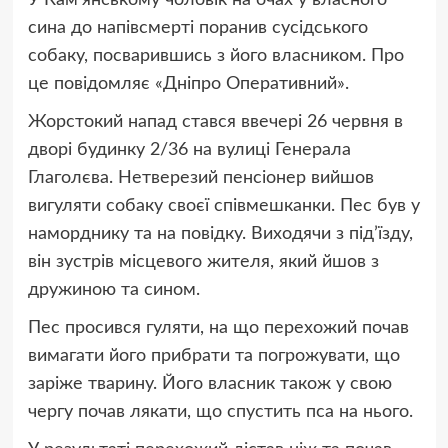
У Кам’янському чоловік на очах у власного
сина до напівсмерті поранив сусідського
собаку, посварившись з його власником. Про
це повідомляє «Дніпро Оперативний».
Жорстокий напад стався ввечері 26 червня в
дворі будинку 2/36 на вулиці Генерала
Глаголєва. Нетверезий пенсіонер вийшов
вигуляти собаку своєї співмешканки. Пес був у
наморднику та на повідку. Виходячи з під’їзду,
він зустрів місцевого жителя, який йшов з
дружиною та сином.
Пес просився гуляти, на що перехожий почав
вимагати його прибрати та погрожувати, що
заріже тварину. Його власник також у свою
чергу почав лякати, що спустить пса на нього.