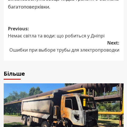
багатоповерхівки.
Post
Previous:
Немає світла та води: що робиться у Дніпрі
navigation
Next:
Ошибки при выборе трубы для электропроводки
Більше