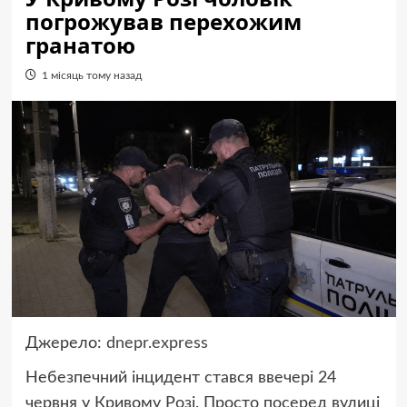
погрожував перехожим
гранатою
1 місяць тому назад
Джерело:
dnepr.express
Небезпечний інцидент стався ввечері 24
червня у Кривому Розі. Просто посеред вулиці