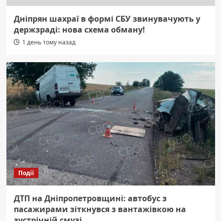
Дніпрян шахраї в формі СБУ звинувачують у
держзраді: нова схема обману!
1 день тому назад
Події
ДТП на Дніпропетровщині: автобус з
пасажирами зіткнувся з вантажівкою на
зустрічній смузі.