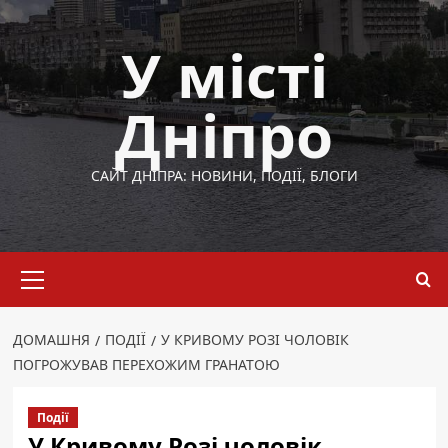
Перейти
до
У місті
вмісту
Дніпро
САЙТ ДНІПРА: НОВИНИ, ПОДІЇ, БЛОГИ
Основне
меню
ДОМАШНЯ
ПОДІЇ
У КРИВОМУ РОЗІ ЧОЛОВІК
ПОГРОЖУВАВ ПЕРЕХОЖИМ ГРАНАТОЮ
Події
У Кривому Розі чоловік