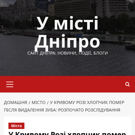
Перейти
до
У місті
вмісту
Дніпро
САЙТ ДНІПРА: НОВИНИ, ПОДІЇ, БЛОГИ
Основне
меню
ДОМАШНЯ
МІСТО
У КРИВОМУ РОЗІ ХЛОПЧИК ПОМЕР
ПІСЛЯ ВИДАЛЕННЯ ЗУБА: РОЗПОЧАТО РОЗСЛІДУВАННЯ
Місто
У Кривому Розі хлопчик помер