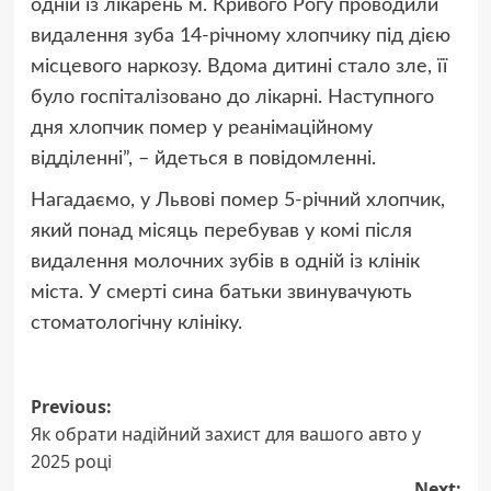
одній із лікарень м. Кривого Рогу проводили
видалення зуба 14-річному хлопчику під дією
місцевого наркозу. Вдома дитині стало зле, її
було госпіталізовано до лікарні. Наступного
дня хлопчик помер у реанімаційному
відділенні”, – йдеться в повідомленні.
Нагадаємо, у Львові помер 5-річний хлопчик,
який понад місяць перебував у комі після
видалення молочних зубів в одній із клінік
міста. У смерті сина батьки звинувачують
стоматологічну клініку.
Post
Previous:
Як обрати надійний захист для вашого авто у
navigation
2025 році
Next: