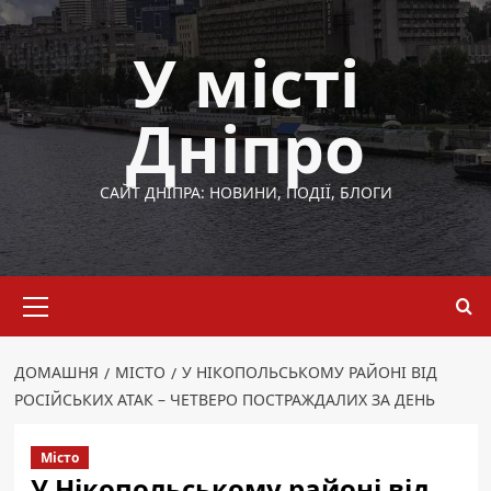
Перейти
до
У місті
вмісту
Дніпро
САЙТ ДНІПРА: НОВИНИ, ПОДІЇ, БЛОГИ
Основне
меню
ДОМАШНЯ
МІСТО
У НІКОПОЛЬСЬКОМУ РАЙОНІ ВІД
РОСІЙСЬКИХ АТАК – ЧЕТВЕРО ПОСТРАЖДАЛИХ ЗА ДЕНЬ
Місто
У Нікопольському районі від