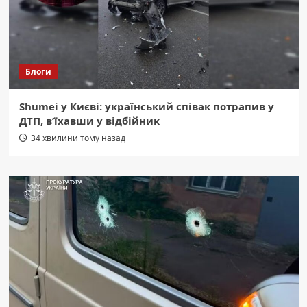
Блоги
Shumei у Києві: український співак потрапив у
ДТП, в’їхавши у відбійник
34 хвилини тому назад