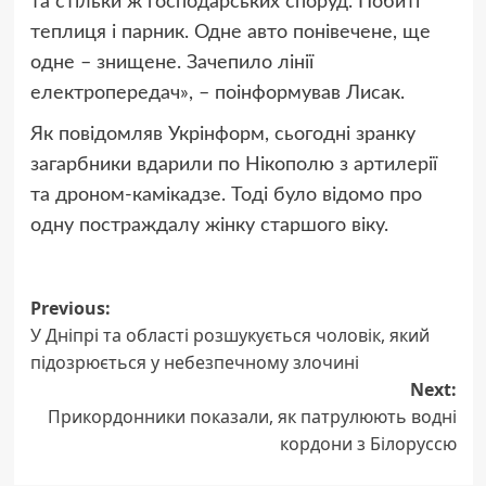
та стільки ж господарських споруд. Побиті
теплиця і парник. Одне авто понівечене, ще
одне – знищене. Зачепило лінії
електропередач», – поінформував Лисак.
Як повідомляв Укрінформ, сьогодні зранку
загарбники вдарили по Нікополю з артилерії
та дроном-камікадзе. Тоді було відомо про
одну постраждалу жінку старшого віку.
Post
Previous:
У Дніпрі та області розшукується чоловік, який
navigation
підозрюється у небезпечному злочині
Next:
Прикордонники показали, як патрулюють водні
кордони з Білоруссю