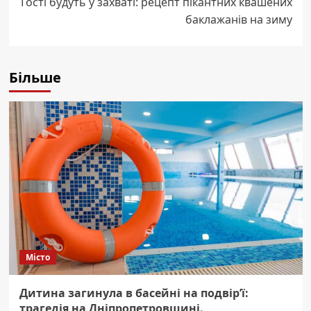
Гості будуть у захваті: рецепт пікантних квашених
баклажанів на зиму
Більше
Місто
Дитина загинула в басейні на подвір’ї:
трагедія на Дніпропетровщині.