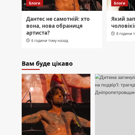
Блоги
Блоги
Дантес не самотній: хто
Який за
вона, нова обраниця
чоловікі
артиста?
8 години 
6 години тому назад
Вам буде цікаво