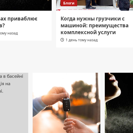
Блоги
пах приваблює
Когда нужны грузчики с
в?
машиной: преимущества
комплексной услуги
тому назад
1 день тому назад