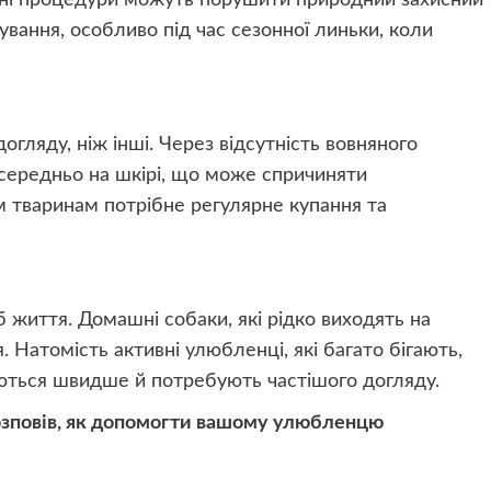
дні процедури можуть порушити природний захисний
вання, особливо під час сезонної линьки, коли
гляду, ніж інші. Через відсутність вовняного
середньо на шкірі, що може спричиняти
м тваринам потрібне регулярне купання та
б життя. Домашні собаки, які рідко виходять на
Натомість активні улюбленці, які багато бігають,
ються швидше й потребують частішого догляду.
розповів, як допомогти вашому улюбленцю