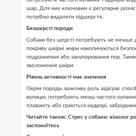
потребують частого купання. Надмірні во
шар. Для них ключовим є регулярне розчісу
потрібно видаляти підшерстя.
Безшерсті породи
Собаки без шерсті потребують не менше до
покриву шкірні жири накопичуються безпо
подразнення або закупорювання пор. Таки
зволоження шкіри.
Рівень активності має значення
Окрім породи, важливу роль відіграє спосі
вулицю, потребують менш частого купання. 
плавають або граються надворі, забрудню
Читайте також:
Стрес у собаки: кінолог 
заспокоїтись