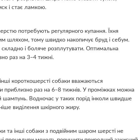
ск і стає ламкою.
 шерстю потребують регулярного купання. Їхня
им шляхом, тому швидко накопичує бруд і себум.
кі складно і боляче розплутувати. Оптимальна
но раз на 3–4 тижні.
та інші короткошерсті собаки вважаються
ти приблизно раз на 6–8 тижнів. У проміжках можна
й шампунь. Водночас у таких порід інколи швидше
вніше виділення шкірного жиру.
рки та інші собаки з подвійним шаром шерсті не