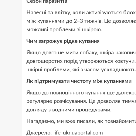
Сезон паразитів
Навесні та влітку, коли активізуються бло
між купаннями до 2–3 тижнів. Це дозволяє
можливі проблеми зі шкірою.
Чим загрожує рідке купання
Якщо довго не мити собаку, шкіра накопичує
довгошерстих порід утворюються ковтуни.
шкірні проблеми, які з часом ускладнюють
Як підтримувати чистоту між купаннями
Якщо до повноцінного купання ще далеко,
регулярне розчісування. Це дозволяє тимч
догляду з водними процедурами.
Нагадаємо, ми вже писали, як познайомити
Джерело:
life-ukr.uaportal.com