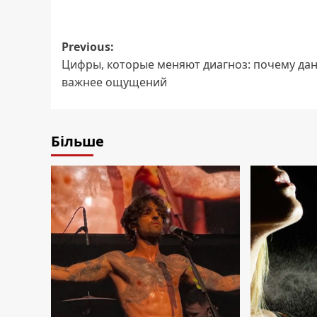
Post
Previous:
Цифры, которые меняют диагноз: почему да
navigation
важнее ощущений
Більше