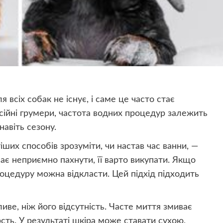
 всіх собак не існує, і саме це часто стає
ійні грумери, частота водних процедур залежить
навіть сезону.
іших способів зрозуміти, чи настав час ванни, —
ає неприємно пахнути, її варто викупати. Якщо
оцедуру можна відкласти. Цей підхід підходить
ве, ніж його відсутність. Часте миття змиває
сть. У результаті шкіра може ставати сухою,