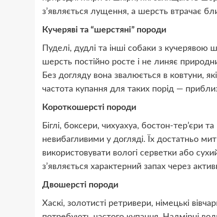
з’являється лущення, а шерсть втрачає бли
Кучеряві та “шерстяні” породи
Пуделі, дудлі та інші собаки з кучерявою
шерсть постійно росте і не линяє природн
Без догляду вона звалюється в ковтуни, я
частота купання для таких порід — приблиз
Короткошерсті породи
Біглі, боксери, чихуахуа, бостон-тер’єри 
невибагливими у догляді. Їх достатньо ми
використовувати вологі серветки або сухи
з’являється характерний запах через акти
Двошерсті породи
Хаскі, золотисті ретривери, німецькі вівча