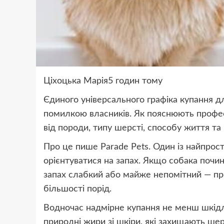
Ціхоцька Марія5 годин тому
Єдиного універсального графіка купання для
помилкою власників. Як пояснюють профес
від породи, типу шерсті, способу життя та 
Про це пише Parade Pets. Один із найпрост
орієнтуватися на запах. Якщо собака почин
запах слабкий або майже непомітний — пр
більшості порід.
Водночас надмірне купання не менш шкідли
природні жири зі шкіри, які захищають шер