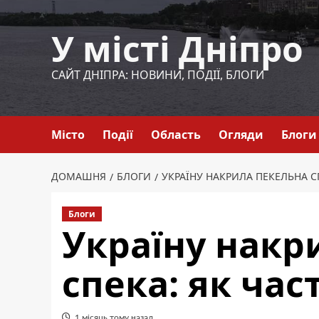
Перейти
до
У місті Дніпро
вмісту
САЙТ ДНІПРА: НОВИНИ, ПОДІЇ, БЛОГИ
Місто
Події
Область
Огляди
Блоги
ДОМАШНЯ
БЛОГИ
УКРАЇНУ НАКРИЛА ПЕКЕЛЬНА С
Блоги
Україну накр
спека: як час
1 місяць тому назад