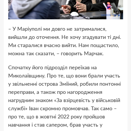
– У Маріуполі ми довго не затрималися,
вийшли до оточення. Не хочу згадувати ті дні.
Ми старалися вчасно вийти. Нам пощастило,
можна так сказати, – говорить Марчак.
Спочатку його підрозділ переїхав на
Миколаївщину. Про те, що вони брали участь
у звільненні острова Зміїний, робили понтонні
переправи, а також про нагородження
нагрудним знаком «За взірцевість у військовій
службі» Іван скромно промовчав. Так само –
про те, що в жовтні 2022 року пройшов
навчання і став сапером, брав участь у