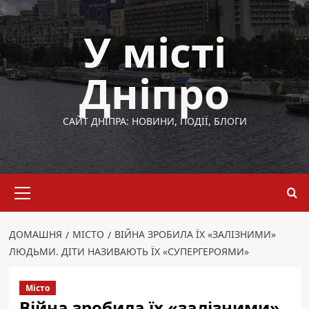
Перейти
до
У місті
вмісту
Дніпро
САЙТ ДНІПРА: НОВИНИ, ПОДІЇ, БЛОГИ
Основне
меню
ДОМАШНЯ
МІСТО
ВІЙНА ЗРОБИЛА ЇХ «ЗАЛІЗНИМИ»
ЛЮДЬМИ. ДІТИ НАЗИВАЮТЬ ЇХ «СУПЕРГЕРОЯМИ»
Місто
Війна зробила їх «залізними»