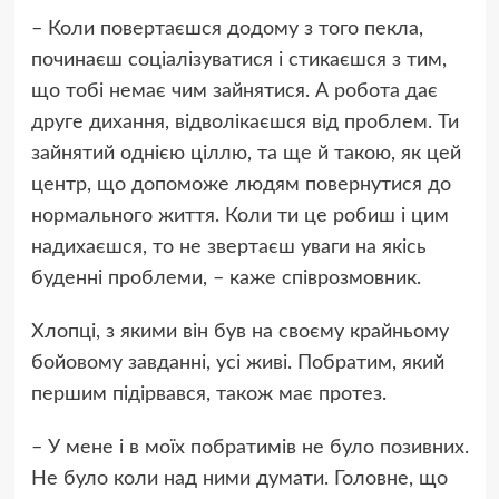
– Коли повертаєшся додому з того пекла,
починаєш соціалізуватися і стикаєшся з тим,
що тобі немає чим зайнятися. А робота дає
друге дихання, відволікаєшся від проблем. Ти
зайнятий однією ціллю, та ще й такою, як цей
центр, що допоможе людям повернутися до
нормального життя. Коли ти це робиш і цим
надихаєшся, то не звертаєш уваги на якісь
буденні проблеми, – каже співрозмовник.
Хлопці, з якими він був на своєму крайньому
бойовому завданні, усі живі. Побратим, який
першим підірвався, також має протез.
– У мене і в моїх побратимів не було позивних.
Не було коли над ними думати. Головне, що