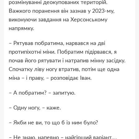
розмінуванні деокупованих територій.
Важкого поранення він зазнав у 2023-му,
виконуючи завдання на Херсонському
напрямку.
– Рятував побратима, нарвався на дві
протипіхотні міни. Побратим підірвався, я
почав його рятувати і натрапив мінну засідку.
Спочатку ліву ногу втратив, потім ще одна
міна – і праву, – розповідає Іван.
– А побратим? – запитую.
– Одну ногу, – каже.
– Якби не ви, то що б із ним було?
– Не знаю, напевно – найгірший варіант….