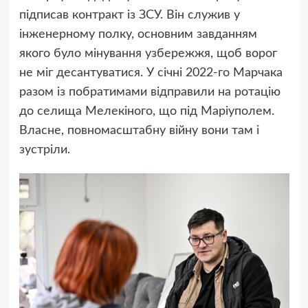
підписав контракт із ЗСУ. Він служив у
інженерному полку, основним завданням
якого було мінування узбережжя, щоб ворог
не міг десантуватися. У січні 2022-го Марчака
разом із побратимами відправили на ротацію
до селища Мелекіного, що під Маріуполем.
Власне, повномасштабну війну вони там і
зустріли.