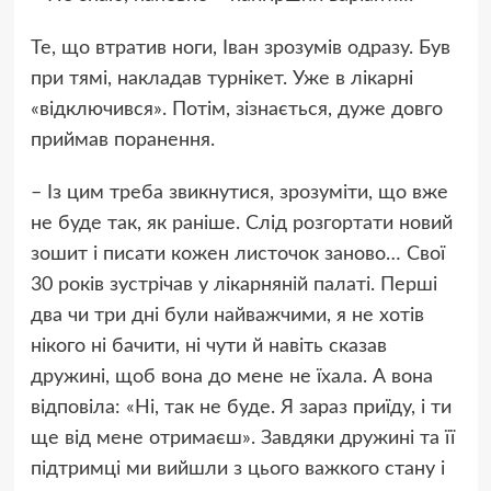
Те, що втратив ноги, Іван зрозумів одразу. Був
при тямі, накладав турнікет. Уже в лікарні
«відключився». Потім, зізнається, дуже довго
приймав поранення.
– Із цим треба звикнутися, зрозуміти, що вже
не буде так, як раніше. Слід розгортати новий
зошит і писати кожен листочок заново… Свої
30 років зустрічав у лікарняній палаті. Перші
два чи три дні були найважчими, я не хотів
нікого ні бачити, ні чути й навіть сказав
дружині, щоб вона до мене не їхала. А вона
відповіла: «Ні, так не буде. Я зараз приїду, і ти
ще від мене отримаєш». Завдяки дружині та її
підтримці ми вийшли з цього важкого стану і