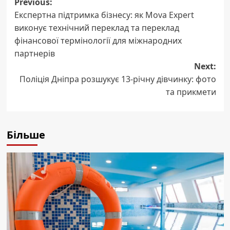
Post
Previous:
Експертна підтримка бізнесу: як Mova Expert
navigation
виконує технічний переклад та переклад
фінансової термінології для міжнародних
партнерів
Next:
Поліція Дніпра розшукує 13-річну дівчинку: фото
та прикмети
Більше