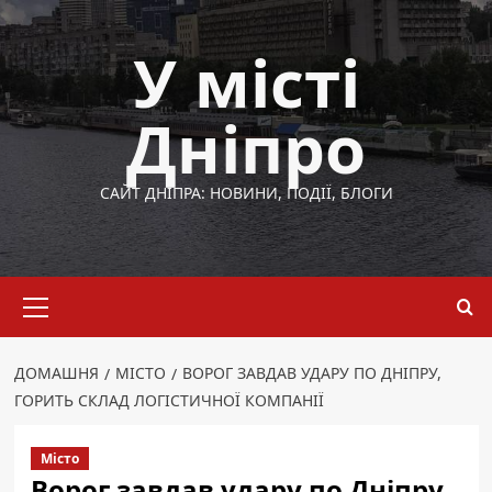
Перейти
до
У місті
вмісту
Дніпро
САЙТ ДНІПРА: НОВИНИ, ПОДІЇ, БЛОГИ
Основне
меню
ДОМАШНЯ
МІСТО
ВОРОГ ЗАВДАВ УДАРУ ПО ДНІПРУ,
ГОРИТЬ СКЛАД ЛОГІСТИЧНОЇ КОМПАНІЇ
Місто
Ворог завдав удару по Дніпру,