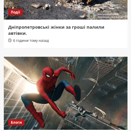
Події
Дніпропетровські жінки за гроші палили
автівки.
6 години тому назад
Блоги