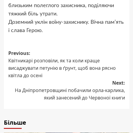
близьким полеглого захисника, поділяючи
тяжкий біль утрати.
Доземний уклін воїну-захиснику. Вічна пам’ять
і слава Герою.
Post
Previous:
Квітникарі розповіли, як та коли краще
navigation
висаджувати петунію в ґрунт, щоб вона рясно
квітла до осені
Next:
На Дніпропетровщині побачили орла-карлика,
який занесений до Червоної книги
Більше