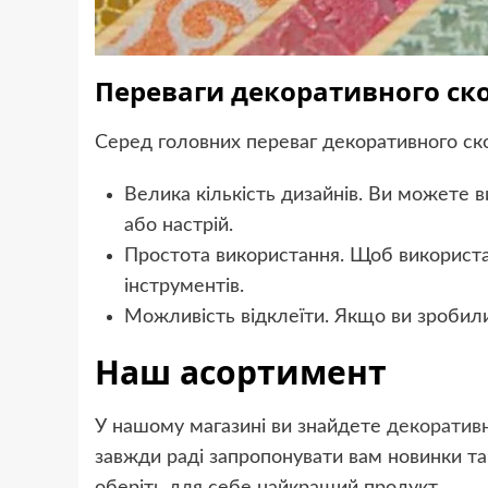
Переваги декоративного ск
Серед головних переваг декоративного ск
Велика кількість дизайнів. Ви можете в
або настрій.
Простота використання. Щоб використат
інструментів.
Можливість відклеїти. Якщо ви зробил
Наш асортимент
У нашому магазині ви знайдете
декоратив
завжди раді запропонувати вам новинки та а