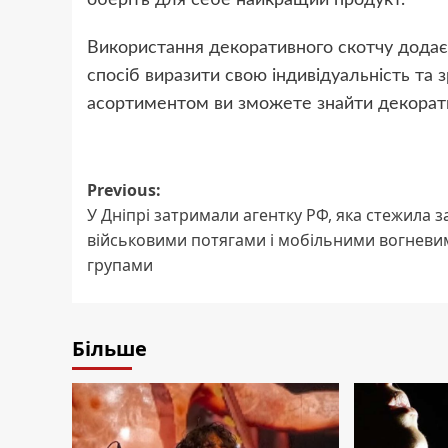
оберіть для себе найкращий продукт.
Використання декоративного скотчу додає
спосіб виразити свою індивідуальність та
асортиментом ви зможете знайти декорати
Post
Previous:
У Дніпрі затримали агентку РФ, яка стежила з
navigation
військовими потягами і мобільними вогневи
групами
Більше