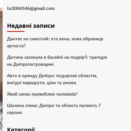
to3004546@gmail.com
Недавні записи
Дантес не самотній: хто вона, нова обраниця
артиста?
Дитина загинула в басейні на подвір’ї: трагедія
на Дніпропетровщині.
Авто в оренду Дніпро: подорожі областю,
вигідні маршрути, ціни та умови.
Який запах приваблює чоловіків?
Шалена спека: Дніпро та область палають 7
серпня.
Категорії