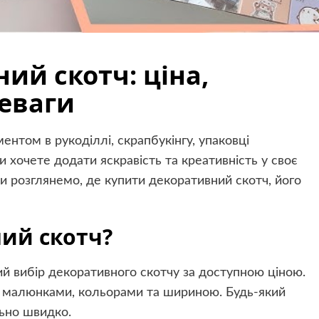
ий скотч: ціна,
еваги
нтом в рукоділлі, скрапбукінгу, упаковці
 хочете додати яскравість та креативність у своє
 ми розглянемо, де купити декоративний скотч, його
ий скотч?
й вибір декоративного скотчу за доступною ціною.
и малюнками, кольорами та шириною. Будь-який
ьно швидко.