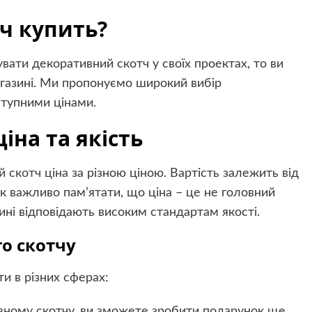
ч купить?
ати декоративний скотч у своїх проектах, то ви
газині. Ми пропонуємо широкий вибір
ступними цінами.
іна та якість
 скотч ціна
за різною ціною. Вартість залежить від
к важливо пам’ятати, що ціна – це не головний
зині відповідають високим стандартам якості.
о скотчу
и в різних сферах:
ивному скотчу, ви зможете зробити подарунок ще