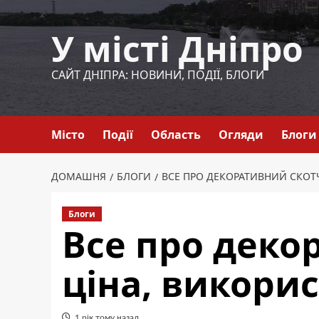
Перейти
до
У місті Дніпро
вмісту
САЙТ ДНІПРА: НОВИНИ, ПОДІЇ, БЛОГИ
Місто
Події
Область
Огляди
Блоги
ДОМАШНЯ
БЛОГИ
ВСЕ ПРО ДЕКОРАТИВНИЙ СКОТЧ
Блоги
Все про деко
ціна, викори
1 рік тому назад