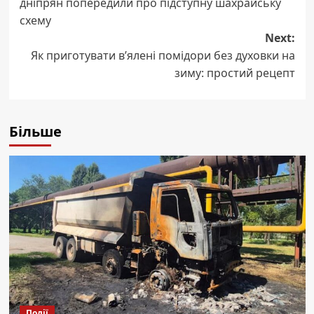
дніпрян попередили про підступну шахрайську
схему
Next:
Як приготувати вʼялені помідори без духовки на
зиму: простий рецепт
Більше
Події