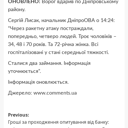
ОНОВЛЕНО:
Ворог вдарив по Дніпровському
району.
Сергій Лисак, начальник ДніпроОВА о 14:24:
“Через ракетну атаку постраждали,
попередньо, четверо людей. Троє чоловіків –
34, 48 і 70 років. Та 72-річна жінка. Всі
госпіталізовані у стані середньої тяжкості.
Сталися два займання. Інформація
уточнюється”.
Інформація оновлюється.
Джерело:
www.comments.ua
Post
Previous:
Гроші за проходження опитування від банку:
navigation