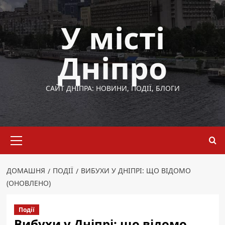
Перейти
до
У місті
вмісту
Дніпро
САЙТ ДНІПРА: НОВИНИ, ПОДІЇ, БЛОГИ
Основне
меню
ДОМАШНЯ
ПОДІЇ
ВИБУХИ У ДНІПРІ: ЩО ВІДОМО
(ОНОВЛЕНО)
Події
Вибухи у Дніпрі: що відомо