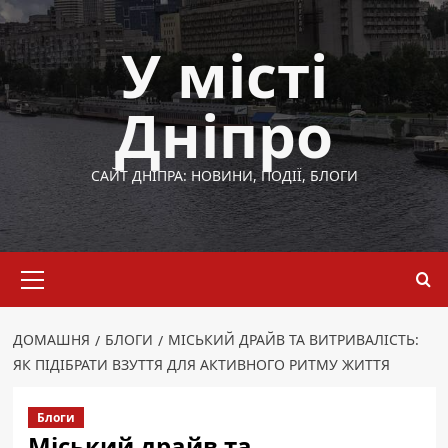
Перейти
до
У місті
вмісту
Дніпро
САЙТ ДНІПРА: НОВИНИ, ПОДІЇ, БЛОГИ
Основне
меню
ДОМАШНЯ
БЛОГИ
МІСЬКИЙ ДРАЙВ ТА ВИТРИВАЛІСТЬ:
ЯК ПІДІБРАТИ ВЗУТТЯ ДЛЯ АКТИВНОГО РИТМУ ЖИТТЯ
Блоги
Міський драйв та