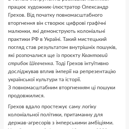
працює художник-ілюстратор Олександр
Грехов. Від початку повномасштабного
вторгнення він створює цифрові графічні
малюнки, які демонструють колоніальні
практики РФ в Україні. Такий мистецький
погляд став результатом внутрішніх пошуків,
які розпочалися ще із проєкту
Квантовий
стрибок Шевченка
. Тоді Грехов інтуїтивно
досліджував вплив імперії на репрезентацію
української культури та історії.
З повномасштабним вторгненням ці пошуки
продовжилися.
Грехов вдало простежує саму логіку
колоніальної політики, притаманну для
держав-агресорів з імперськими амбіціями.