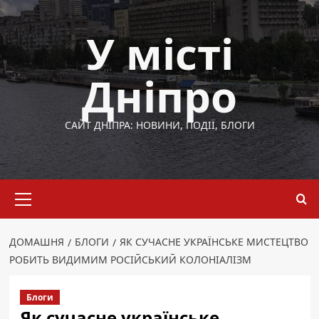
Перейти
до
У місті
вмісту
Дніпро
САЙТ ДНІПРА: НОВИНИ, ПОДІЇ, БЛОГИ
Основне
меню
ДОМАШНЯ
БЛОГИ
ЯК СУЧАСНЕ УКРАЇНСЬКЕ МИСТЕЦТВО
РОБИТЬ ВИДИМИМ РОСІЙСЬКИЙ КОЛОНІАЛІЗМ
Блоги
Як сучасне українське