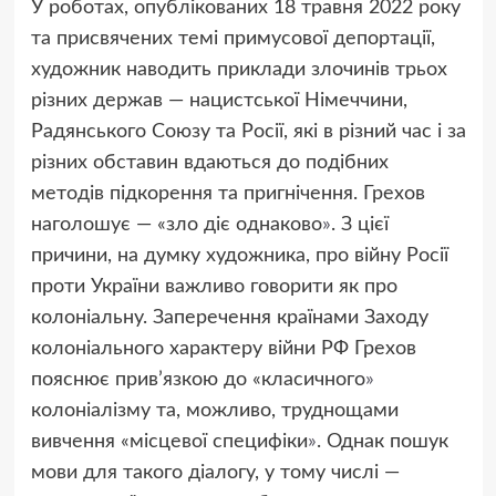
У роботах, опублікованих 18 травня 2022 року
та присвячених темі примусової депортації,
художник наводить приклади злочинів трьох
різних держав — нацистської Німеччини,
Радянського Союзу та Росії, які в різний час і за
різних обставин вдаються до подібних
методів підкорення та пригнічення. Грехов
наголошує — «зло діє однаково
»
. З цієї
причини, на думку художника, про війну Росії
проти України важливо говорити як про
колоніальну. Заперечення країнами Заходу
колоніального характеру війни РФ Грехов
пояснює прив’язкою до «класичного
»
колоніалізму та, можливо, труднощами
вивчення
«
місцевої специфіки
»
. Однак пошук
мови для такого діалогу, у тому числі —