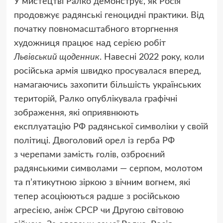
У мистецтві Ралко демонструє, як Росія
продовжує радянські геноцидні практики. Від
початку повномасштабного вторгнення
художниця працює над серією робіт
Львівський щоденник
. Навесні 2022 року, коли
російська армія швидко просувалася вперед,
намагаючись захопити більшість українських
територій, Ралко опублікувала графічні
зображення, які оприявнюють
експлуатацію РФ радянської символіки у своїй
політиці. Двоголовий орел із герба РФ
з черепами замість голів, озброєний
радянськими символами — серпом, молотом
та п’ятикутною зіркою з вічним вогнем, які
тепер асоціюються радше з російською
агресією, аніж СРСР чи Другою світовою