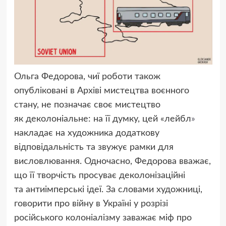
Ольга Федорова, чиї роботи також
опубліковані в Архіві мистецтва воєнного
стану, не позначає своє мистецтво
як деколоніальне: на її думку, цей
«
лейбл
»
накладає на художника додаткову
відповідальність та звужує рамки для
висловлювання. Одночасно, Федорова вважає,
що її творчість просуває деколонізаційні
та антиімперські ідеї. За словами художниці,
говорити про війну в Україні у розрізі
російського колоніалізму заважає міф про