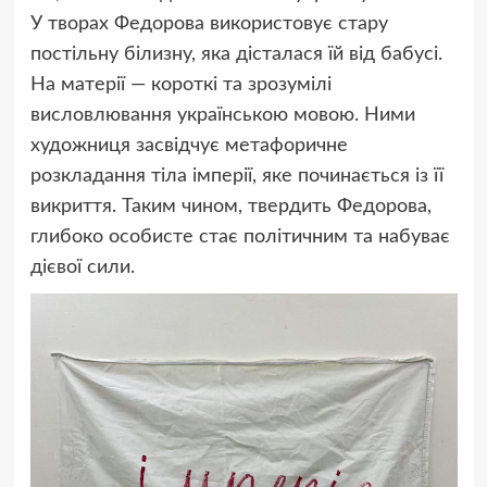
У творах Федорова використовує стару
постільну білизну, яка дісталася їй від бабусі.
На матерії — короткі та зрозумілі
висловлювання українською мовою. Ними
художниця засвідчує метафоричне
розкладання тіла імперії, яке починається із її
викриття. Таким чином, твердить Федорова,
глибоко особисте стає політичним та набуває
дієвої сили.