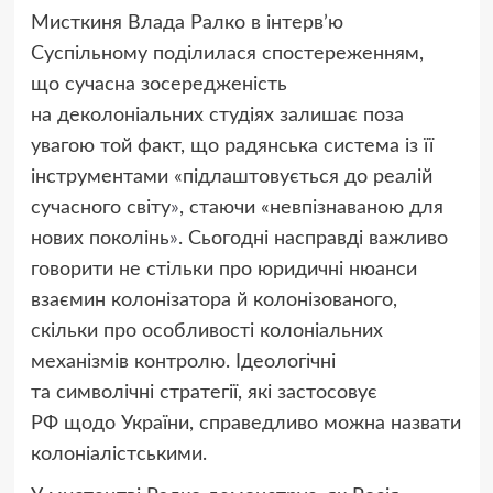
Мисткиня Влада Ралко в інтервʼю
Суспільному поділилася спостереженням,
що сучасна зосередженість
на деколоніальних студіях залишає поза
увагою той факт, що радянська система із її
інструментами
«
підлаштовується до реалій
сучасного світу
»
, стаючи
«
невпізнаваною для
нових поколінь
»
. Сьогодні насправді важливо
говорити не стільки про юридичні нюанси
взаємин колонізатора й колонізованого,
скільки про особливості колоніальних
механізмів контролю. Ідеологічні
та символічні стратегії, які застосовує
РФ щодо України, справедливо можна назвати
колоніалістськими.