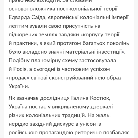
право нею володіти. За словами
основоположника постколоніальної теорії
Едварда Саїда, європейські колоніальні імперії
легітимізували свою присутність на
підкорених землях завдяки
«
корпусу теорії
й практики, в який протягом багатьох поколінь
було вкладено значні матеріальні інвестиції
»
.
Подібну планомірну схему застосовувала
й Росія, а сьогодні із частковим успіхом
«
продає
»
світові сконструйований нею образ
України.
Як зазначає дослідниця Галина Костюк,
Україна постає у викривленому дзеркалі
різних колоніальних традицій. На жаль,
нерідко західний дискурс в унісон із
російською пропагандою риторично позбавляє