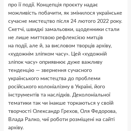
про її події. Концепція проєкту надає
можливість побачити, як змінилося українське
сучасне мистецтво після 24 лютого 2022 року.
Скетчі, швидкі замальовки, щоденники стали
не лише миттєвою рефлексією митців
на події, але й, за висловом творців архіву,
«художнім зліпком часу». Цей
«
художній
зліпок часу» оприявнює дуже важливу
тенденцію — звернення сучасного
українського мистецтва до проблеми
російського колоніалізму в Україні, його
інструментів та наслідків. Деколоніальної
тематики так чи інакше торкаються у своїй
творчості Олександр Грехов, Оля Федорова,
Влада Ралко, чиї роботи розміщені на сайті
архіву.