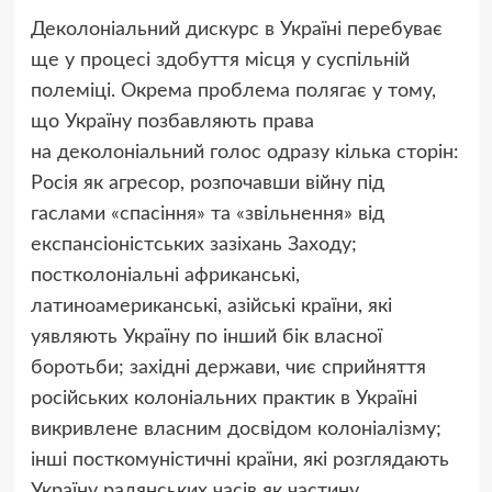
Деколоніальний дискурс в Україні перебуває
ще у процесі здобуття місця у суспільній
полеміці. Окрема проблема полягає у тому,
що Україну позбавляють права
на деколоніальний голос одразу кілька сторін:
Росія як агресор, розпочавши війну під
гаслами
«
спасіння» та «звільнення» від
експансіоністських зазіхань Заходу;
постколоніальні африканські,
латиноамериканські, азійські країни, які
уявляють Україну по інший бік власної
боротьби; західні держави, чиє сприйняття
російських колоніальних практик в Україні
викривлене власним досвідом колоніалізму;
інші посткомуністичні країни, які розглядають
Україну радянських часів як частину