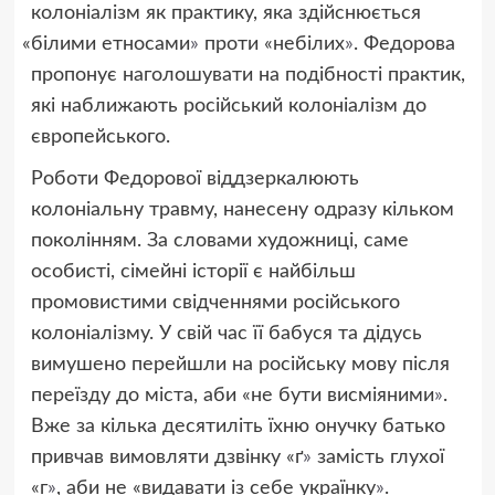
колоніалізм як практику, яка здійснюється
«
білими етносами
»
проти
«
небілих
»
. Федорова
пропонує наголошувати на подібності практик,
які наближають російський колоніалізм до
європейського.
Роботи Федорової віддзеркалюють
колоніальну травму, нанесену одразу кільком
поколінням. За словами художниці, саме
особисті, сімейні історії є найбільш
промовистими свідченнями російського
колоніалізму. У свій час її бабуся та дідусь
вимушено перейшли на російську мову після
переїзду до міста, аби
«
не бути висміяними
»
.
Вже за кілька десятиліть їхню онучку батько
привчав вимовляти дзвінку
«
ґ
»
замість глухої
«г
»
, аби не «видавати із себе українку
»
.