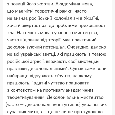
з позиції його жертви. Академічна мова,
що має чіткі теоретичні рамки, часто
не визнає російський колоніалізм в Україні,
хоча й звертається до проблеми прихованості
зла. Натомість мова сучасного мистецтва,
часто відірвана від теорії, має практичний
деколонізуючий потенціал. Очевидно, далеко
не всі українські митці, які працюють із темою
російської агресії, вважають свої мистецькі
практики деколоніальними*. Однак саме вони
найкраще відчувають
«
ґрунт
»
, на якому
працюють, і здатні чуттєво працювати
з контекстом на противагу академічним
теоретизуванням. Деколоніальне мистецтво
(
часто — деколоніальне інтуїтивно) українських
сучасних митців — це не лише про художню