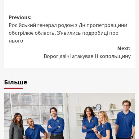
Post
Previous:
Російський генерал родом з Дніпропетровщини
navigation
обстрілює область. З’явились подробиці про
нього
Next:
Ворог двічі атакував Нікопольщину
Більше