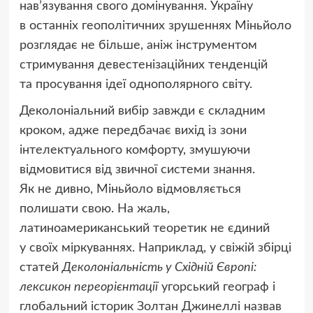
нав’язування свого домінування. Україну
в останніх геополітичних зрушеннях Міньйоло
розглядає не більше, аніж інструментом
стримування девестенізаційних тенденцій
та просування ідеї однополярного світу.
Деколоніальний вибір завжди є складним
кроком, адже передбачає вихід із зони
інтелектуального комфорту, змушуючи
відмовитися від звичної системи знання.
Як не дивно, Міньйоло відмовляється
полишати свою. На жаль,
латиноамериканський теоретик не єдиний
у своїх міркуваннях. Наприклад, у свіжій збірці
статей
Деколоніальність у Східній Європі:
лексикон переорієнтації
угорський географ і
глобальний історик Золтан Джинеллі назвав