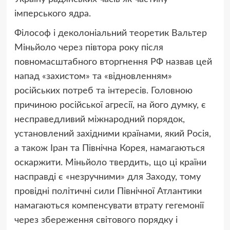
імперського ядра.
Філософ і деколоніальний теоретик Вальтер
Міньйоло через півтора року після
повномасштабного вторгнення РФ назвав цей
напад
«
захистом» та «відновленням»
російських потреб та інтересів. Головною
причиною російської агресії, на його думку, є
несправедливий міжнародний порядок,
установлений західними країнами, який Росія,
а також Іран та Північна Корея, намагаються
оскаржити. Міньйоло твердить, що ці країни
насправді є «незручними» для Заходу, тому
провідні політичні сили Північної Атлантики
намагаються компенсувати втрату гегемонії
через збереження світового порядку і