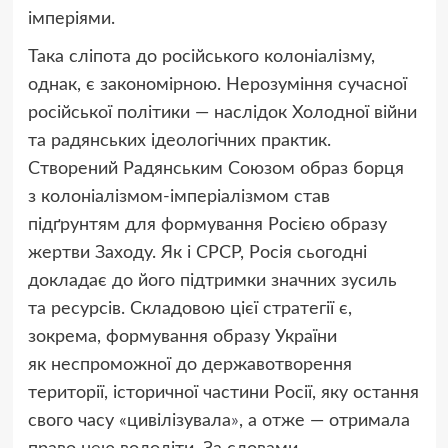
імперіями.
Така сліпота до російського колоніалізму,
однак, є закономірною. Нерозуміння сучасної
російської політики — наслідок Холодної війни
та радянських ідеологічних практик.
Створений Радянським Союзом образ борця
з колоніалізмом-імперіалізмом став
підґрунтям для формування Росією образу
жертви Заходу. Як і СРСР, Росія сьогодні
докладає до його підтримки значних зусиль
та ресурсів. Складовою цієї стратегії є,
зокрема, формування образу України
як неспроможної до державотворення
території, історичної частини Росії, яку остання
свого часу
«
цивілізувала
»
, а отже — отримала