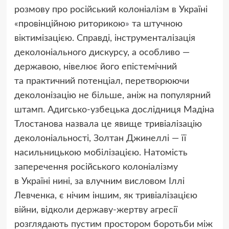
розмову про російський колоніалізм в Україні
«провінційною риторикою
»
та штучною
віктимізацією. Справді, інструменталізація
деколоніального дискурсу, а особливо —
державою, нівелює його епістемічний
та практичний потенціал, перетворюючи
деколонізацію не більше, аніж на популярний
штамп. Адигсько-узбецька дослідниця Мадіна
Тлостанова назвала це явище тривіалізацію
деколоніальності, Золтан Джинеллі — її
насильницькою мобілізацією. Натомість
заперечення російського колоніалізму
в Україні нині, за влучним висловом Іллі
Левченка, є нічим іншим, як тривіалізацією
війни, відколи державу-жертву агресії
розглядають пустим простором боротьби між