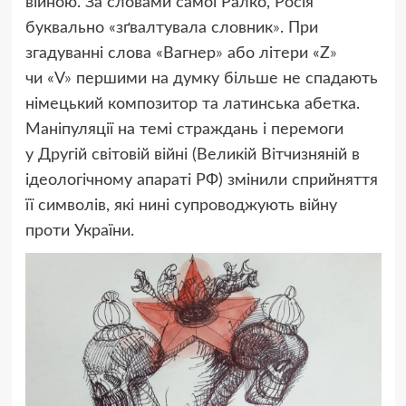
війною. За словами самої Ралко, Росія
буквально
«
зґвалтувала словник
»
. При
згадуванні слова
«
Вагнер
»
або літери
«
Z
»
чи «V
»
першими на думку більше не спадають
німецький композитор та латинська абетка.
Маніпуляції на темі страждань і перемоги
у Другій світовій війні
(
Великій Вітчизняній в
ідеологічному апараті РФ) змінили сприйняття
її символів, які нині супроводжують війну
проти України.