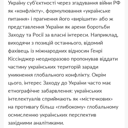
Україну суб’єктності через згадування війни РФ
як «конфлікту
»
, формулювання
«
українське
питання
»
і прагнення його
«
вирішити
»
або ж
представлення України як арени боротьби
Заходу та Росії за власні інтереси. Наприклад,
виходячи з позицій останнього, відомий
фахівець із міжнародних відносин Генрі
Кіссінджер неодноразово пропонував віддати
частину українських територій заради
уникнення глобального конфлікту. Окрім
цього, інтерес Заходу до України часто має
етнографічне забарвлення: українських
інтелектуалів сприймають як
«
містечкових
»
на противагу більш
«
глибокому
»
глобальному
осмисленню українських перспектив
західними аналітиками.