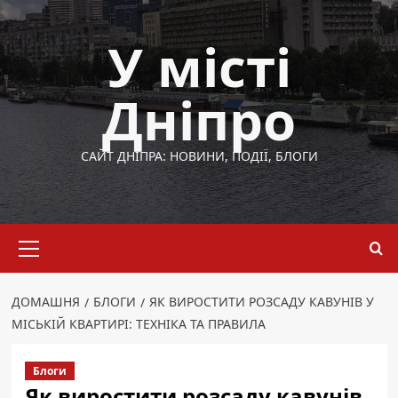
Перейти
до
У місті
вмісту
Дніпро
САЙТ ДНІПРА: НОВИНИ, ПОДІЇ, БЛОГИ
Основне
меню
ДОМАШНЯ
БЛОГИ
ЯК ВИРОСТИТИ РОЗСАДУ КАВУНІВ У
МІСЬКІЙ КВАРТИРІ: ТЕХНІКА ТА ПРАВИЛА
Блоги
Як виростити розсаду кавунів