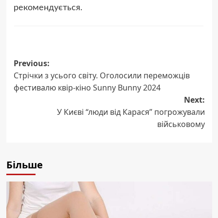
рекомендується.
Post
Previous:
Стрічки з усього світу. Оголосили переможців
navigation
фестивалю квір-кіно Sunny Bunny 2024
Next:
У Києві “люди від Карася” погрожували
військовому
Більше