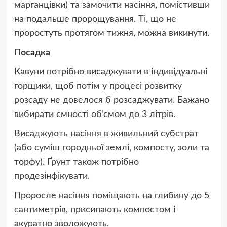
марганцівки) та замочити насіння, помістивши
на подальше пророщування. Ті, що не
проростуть протягом тижня, можна викинути.
Посадка
Кавуни потрібно висаджувати в індивідуальні
горщики, щоб потім у процесі розвитку
розсаду не довелося б розсаджувати. Бажано
вибирати ємності об’ємом до 3 літрів.
Висаджують насіння в живильний субстрат
(або суміш городньої землі, компосту, золи та
торфу). Ґрунт також потрібно
продезінфікувати.
Проросле насіння поміщають на глибину до 5
сантиметрів, присипають компостом і
акуратно зволожують.