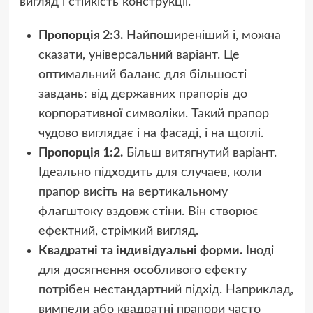
вигляд і стійкість конструкції.
Пропорція 2:3.
Найпоширеніший і, можна
сказати, універсальний варіант. Це
оптимальний баланс для більшості
завдань: від державних прапорів до
корпоративної символіки. Такий прапор
чудово виглядає і на фасаді, і на щоглі.
Пропорція 1:2.
Більш витягнутий варіант.
Ідеально підходить для случаев, коли
прапор висіть на вертикальному
флагштоку вздовж стіни. Він створює
ефектний, стрімкий вигляд.
Квадратні та індивідуальні форми.
Іноді
для досягнення особливого ефекту
потрібен нестандартний підхід. Наприклад,
вимпели або квадратні прапори часто