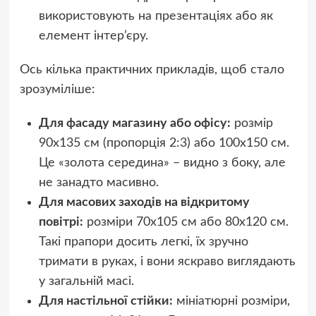
використовують на презентаціях або як
елемент інтер’єру.
Ось кілька практичних прикладів, щоб стало
зрозуміліше:
Для фасаду магазину або офісу:
розмір
90х135 см (пропорція 2:3) або 100х150 см.
Це «золота середина» – видно з боку, але
не занадто масивно.
Для масових заходів на відкритому
повітрі:
розміри 70х105 см або 80х120 см.
Такі прапори досить легкі, їх зручно
тримати в руках, і вони яскраво виглядають
у загальній масі.
Для настільної стійки:
мініатюрні розміри,