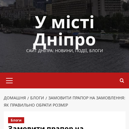
Перейти
до
У місті
вмісту
Дніпро
САЙТ ДНІПРА: НОВИНИ, ПОДІЇ, БЛОГИ
Основне
меню
ДОМАШНЯ
БЛОГИ
ЗАМОВИТИ ПРАПОР НА ЗАМОВЛЕННЯ:
ЯК ПРАВИЛЬНО ОБРАТИ РОЗМІР
Блоги
Замовити прапор на