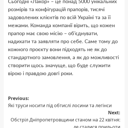
Сьогодні «Лакор» – це понад 5000 унікальних
розмірів та конфігурацій прапорів, тисячі
задоволених клієнтів по всій Україні та за її
межами. Команда компанії вірить, що кожен
прапор має свою місію – об’єднувати,
надихати та заявляти про себе. Саме тому до
кожного проєкту вони підходять не як до
стандартного замовлення, а як до можливості
створити щось значуще, що буде служити
вірою і правдою довгі роки.
Post
Previous:
Які труси носити під обтислі лосини та легінси
navigation
Next:
Обстріл Дніпропетровщини станом на 22 квітня:
де сталися прильоти