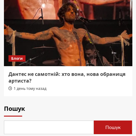
Блоги
Дантес не самотній: хто вона, нова обраниця
артиста?
1 день тому назад
Пошук
Пошук