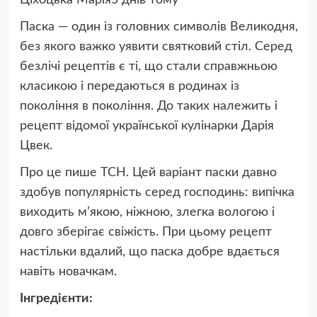
Ціхоцька Марія5 днів тому
Паска — один із головних символів Великодня,
без якого важко уявити святковий стіл. Серед
безлічі рецептів є ті, що стали справжньою
класикою і передаються в родинах із
покоління в покоління. До таких належить і
рецепт відомої української кулінарки Дарія
Цвек.
Про це пише ТСН. Цей варіант паски давно
здобув популярність серед господинь: випічка
виходить м’якою, ніжною, злегка вологою і
довго зберігає свіжість. При цьому рецепт
настільки вдалий, що паска добре вдається
навіть новачкам.
Інгредієнти: