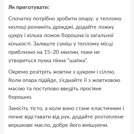
Як приготувати:
Спочатку потрібно зробити опару: у теплому
молоці розчиніть дріжджі, додайте ложку
цукру і кілька ложок борошна із загальної
кількості. Залиште суміш у теплому місці
приблизно на 15–20 хвилин, поки не
утвориться пухка пінна “шапка”.
Окремо розітріть жовтки з цукром і сіллю.
Коли опара підійде, з’єднайте її з жовтковою
масою та поступово введіть просіяне
борошно.
Замісіть тісто, а коли воно стане еластичним і
почне відставати від рук, додайте розтоплене
вершкове масло, добре його вмішуючи.