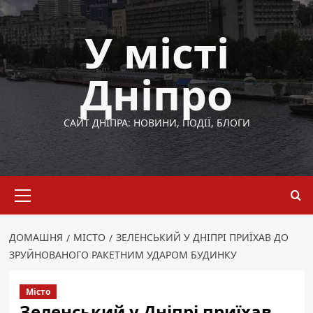
Перейти
до
У місті
вмісту
Дніпро
САЙТ ДНІПРА: НОВИНИ, ПОДІЇ, БЛОГИ
Основне
меню
ДОМАШНЯ
МІСТО
ЗЕЛЕНСЬКИЙ У ДНІПРІ ПРИЇХАВ ДО
ЗРУЙНОВАНОГО РАКЕТНИМ УДАРОМ БУДИНКУ
Місто
Зеленський у Дніпрі приїхав