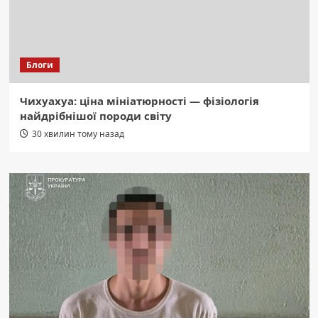
Блоги
Чихуахуа: ціна мініатюрності — фізіологія
найдрібнішої породи світу
30 хвилин тому назад