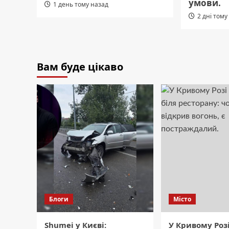
умови.
1 день тому назад
2 дні тому
Вам буде цікаво
Блоги
Місто
Shumei у Києві:
У Кривому Роз