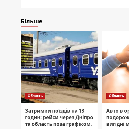
Більше
Область
Область
Затримки поїздів на 13
Авто в о
годин: рейси через Дніпро
подорож
та область поза графіком.
вигідні 