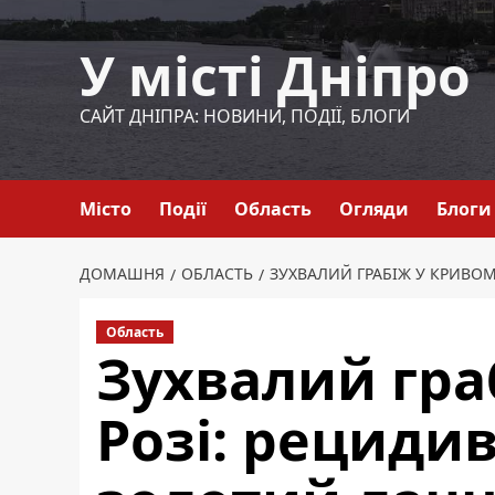
Перейти
до
У місті Дніпро
вмісту
САЙТ ДНІПРА: НОВИНИ, ПОДІЇ, БЛОГИ
Місто
Події
Область
Огляди
Блоги
ДОМАШНЯ
ОБЛАСТЬ
ЗУХВАЛИЙ ГРАБІЖ У КРИВОМ
Область
Зухвалий гра
Розі: рецидив