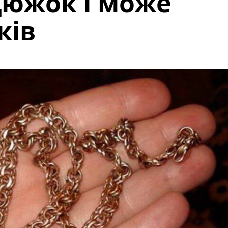
цюжок і може
ків