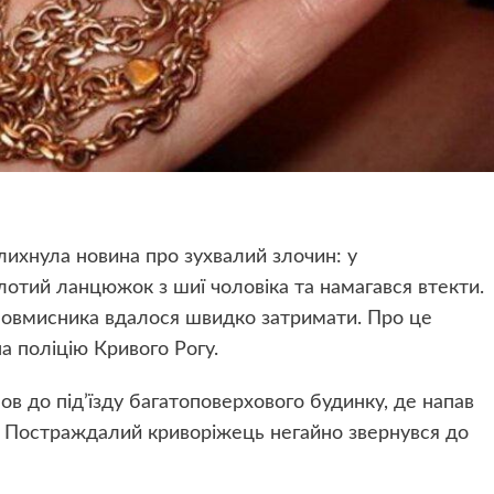
лихнула новина про зухвалий злочин: у
лотий ланцюжок з шиї чоловіка та намагався втекти.
зловмисника вдалося швидко затримати. Про це
а поліцію Кривого Рогу.
ов до під’їзду багатоповерхового будинку, де напав
у. Постраждалий криворіжець негайно звернувся до