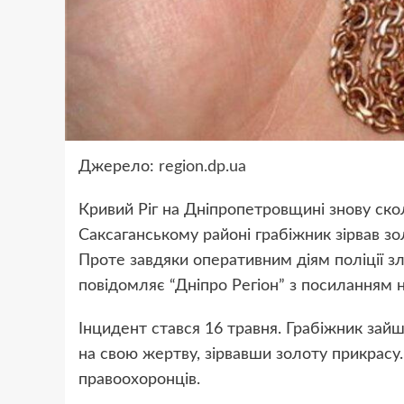
Джерело:
region.dp.ua
Кривий Ріг на Дніпропетровщині знову ско
Саксаганському районі грабіжник зірвав зо
Проте завдяки оперативним діям поліції 
повідомляє “Дніпро Регіон” з посиланням н
Інцидент стався 16 травня. Грабіжник зайш
на свою жертву, зірвавши золоту прикрас
правоохоронців.