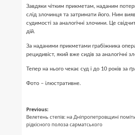
Завдяки чітким прикметам, наданим потер
слід злочинця та затримати його. Ним вия
судимості за аналогічні злочини. Це свідч
дій.
За наданими прикметами грабіжника опера
рецидивіст, який вже сидів за аналогічні з
Тепер на нього чекає суд і до 10 років за ґ
Фото – ілюстративне.
Post
Previous:
Велетень степів: на Дніпропетровщині поміт
navigation
рідкісного полоза сарматського