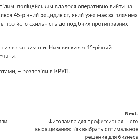
пілим, поліцейським вдалося оперативно вийти на
вився 45-річний рецидивіст, який уже має за плечима
ить про його схильність до подібних протиправних
тивно затримали. Ним виявився 45-річний
лочини.
ратами, – розповіли в КРУП.
Next:
или
Фитолампа для профессионального
выращивания: Как выбрать оптимальное
решение для бизнеса