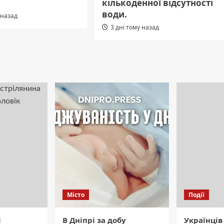
кількоденної відсутності
води.
 назад
3 дні тому назад
Місто
Події
і
В Дніпрі за добу
Українців