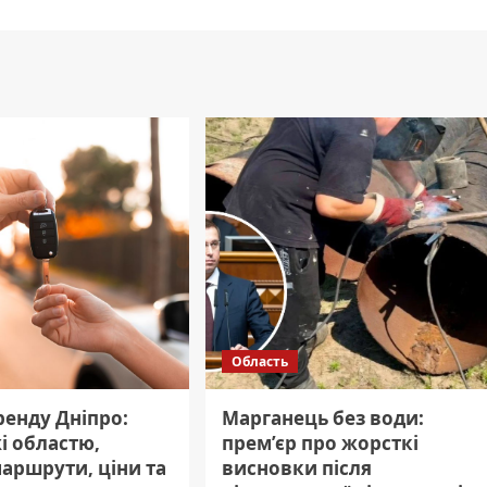
Область
ренду Дніпро:
Марганець без води:
і областю,
прем’єр про жорсткі
маршрути, ціни та
висновки після