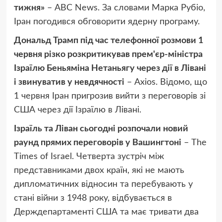
тижня»
– ABC News. За словами Марка Рубіо,
Іран погодився обговорити ядерну програму.
Дональд Трамп під час телефонної розмови 1
червня різко розкритикував прем'єр-міністра
Ізраїлю Беньяміна Нетаньягу через дії в Лівані
і звинуватив у невдячності
– Axios. Відомо, що
1 червня Іран пригрозив вийти з переговорів зі
США через дії Ізраїлю в Лівані.
Ізраїль та Ліван сьогодні розпочали новий
раунд прямих переговорів у Вашингтоні
– The
Times of Israel. Четверта зустріч між
представниками двох країн, які не мають
дипломатичних відносин та перебувають у
стані війни з 1948 року, відбувається в
Держдепартаменті США та має тривати два