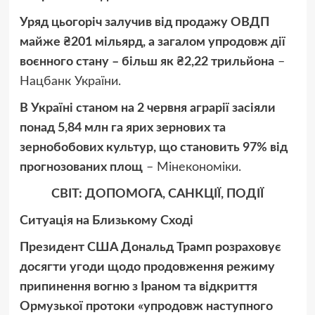
Уряд цьогоріч залучив від продажу ОВДП
майже ₴201 мільярд, а загалом упродовж дії
воєнного стану – більш як ₴2,22 трильйона
–
Нацбанк України.
В Україні станом на 2 червня аграрії засіяли
понад 5,84 млн га ярих зернових та
зернобобових культур, що становить 97% від
прогнозованих площ
– Мінекономіки.
СВІТ: ДОПОМОГА, САНКЦІЇ, ПОДІЇ
Ситуація на Близькому Сході
Президент США Дональд Трамп розраховує
досягти угоди щодо продовження режиму
припинення вогню з Іраном та відкриття
Ормузької протоки «упродовж наступного