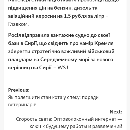
підвищення цін на бензин, дизель та
авіаційний керосин на 1,5 рубля за літр
–
Главком.
Росія відправила вантажне судно до своєї
бази в Сирії, що свідчить про намір Кремля
зберегти стратегічно важливий військовий
плацдарм на Середземному морі за нового
керівництва Сирії
– WSJ.
Post
Previous:
Як полегшити стан кота у спеку: поради
navigation
ветеринарів
Next:
Скорость света: Оптоволоконный интернет —
ключ к будущему работы и развлечений