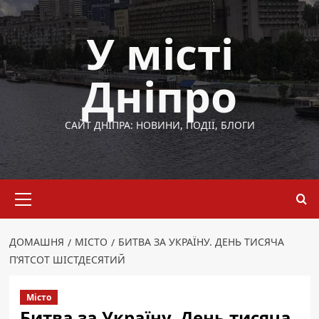
Перейти
до
У місті
вмісту
Дніпро
САЙТ ДНІПРА: НОВИНИ, ПОДІЇ, БЛОГИ
Основне
меню
ДОМАШНЯ
МІСТО
БИТВА ЗА УКРАЇНУ. ДЕНЬ ТИСЯЧА
П’ЯТСОТ ШІСТДЕСЯТИЙ
Місто
Битва за Україну. День тисяча