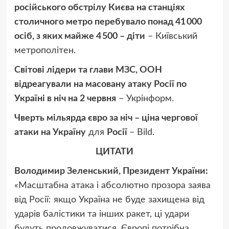
російського обстрілу Києва на станціях
столичного метро перебувало понад 41 000
осіб, з яких майже 4 500 – діти
– Київський
метрополітен.
Світові лідери та глави МЗС, ООН
відреагували на масовану атаку Росії по
Україні в ніч на 2 червня
– Укрінформ.
Чверть мільярда євро за ніч – ціна чергової
атаки на Україну
для
Росії
– Bild.
ЦИТАТИ
Володимир Зеленський, Президент України:
«Масштабна атака і абсолютно прозора заява
від Росії: якщо Україна не буде захищена від
ударів балістики та інших ракет, ці удари
будуть продовжуватися. Європі потрібна