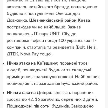
районах та 11 закладів освіти; знищено
автосалон китайського бренду, пошкоджено
будівлю кіностудії імені Олександра
Довженка.
Шевченківський район
Києва
постраждав чи не найбільше. Зазнав
пошкоджень IT-парк UNIT. City, де
розташовані офіси понад 100 українських ІТ-
компаній, стартапів та резидентів (Bolt, Helsi,
ДТЕК, Nova Pay тощо).
Нічна атака на Київщину
: поранені троє
людей, пошкоджені будинки та складські
приміщення, спалахнули пожежі. Найбільших
пошкоджень наразі зазнав Бучанський район.
Нічна атака на Дніпро
: кількість поранених
зросла до 42, 16 загиблих, серед них 2 дітей.
Пошкоджені пів сотні будинків. Завершено