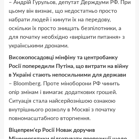
– Андрій Гурульов, депутат Держдуми РФ. При
цьому він визнає, що недостатньо просто
набрати людей і кинути їх на передову,
оскільки їх просто знищать безпілотники, а
для початку необхідно «вирішити питання» з
українськими дронами.
Високопосадовці мінфіну та центробанку
Росії попередили Путіна, що витрати на війну
в Україні стають непосильними для держави
– Bloomberg. Проте міноборони РФ чинить
опір змінам і вимагає додаткових грошей.
Ситуація стала найсерйознішою ознакою
внутрішнього розколу в Москві з початку
повномасштабного вторгнення.
Віцепрем'єр Росії Новак доручив
Міненергетики підготувати пропозиції щодо