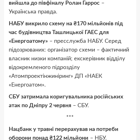
вийшла до півфіналу Ролан Гаррос
–
Українська правда.
НАБУ викрило схему на ₴170 мільйонів під
час будівництва Ташлицької ГАЕС для
«Енергоатому»
– пресслужба НАБУ. Серед
підозрюваних: організатор схеми – фактичний
власник низки компаній; екскерівник відділу
відокремленого підрозділу
«Атомпроектінжиніринг» ДП «НАЕК
«Енергоатом».
СБУ затримала коригувальника російських
атак по Дніпру 2 червня
– СБУ.
***
Нацбанк у травні перерахував на потреби
оборони понад ₴122 мільйони
– НБУ.