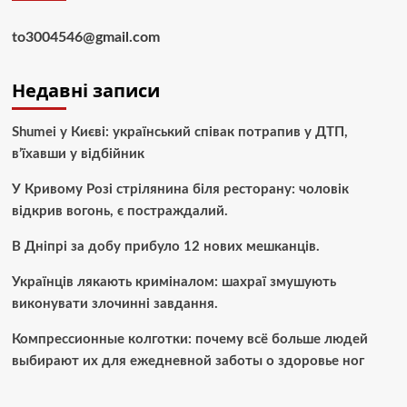
to3004546@gmail.com
Недавні записи
Shumei у Києві: український співак потрапив у ДТП,
в’їхавши у відбійник
У Кривому Розі стрілянина біля ресторану: чоловік
відкрив вогонь, є постраждалий.
В Дніпрі за добу прибуло 12 нових мешканців.
Українців лякають криміналом: шахраї змушують
виконувати злочинні завдання.
Компрессионные колготки: почему всё больше людей
выбирают их для ежедневной заботы о здоровье ног