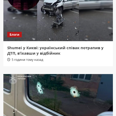
Блоги
Shumei у Києві: український співак потрапив у
ДТП, в’їхавши у відбійник
5 години тому назад