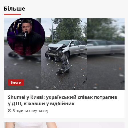
Більше
Блоги
Shumei у Києві: український співак потрапив
у ДТП, в’їхавши у відбійник
5 години тому назад