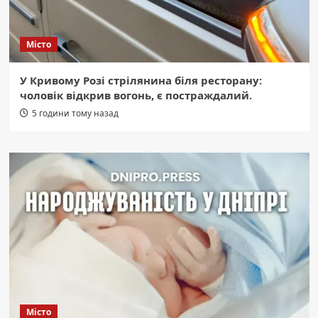
Місто
У Кривому Розі стрілянина біля ресторану:
чоловік відкрив вогонь, є постраждалий.
5 години тому назад
Місто