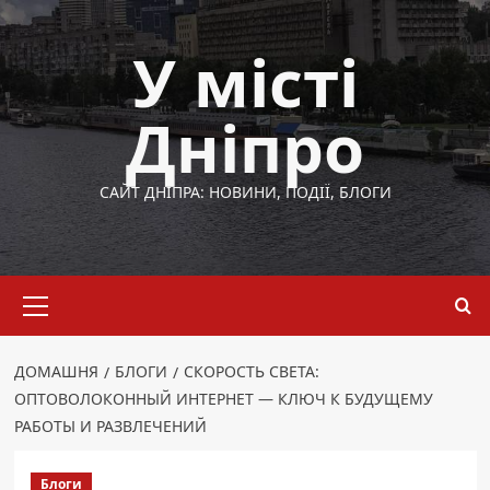
Перейти
до
У місті
вмісту
Дніпро
САЙТ ДНІПРА: НОВИНИ, ПОДІЇ, БЛОГИ
Основне
меню
ДОМАШНЯ
БЛОГИ
СКОРОСТЬ СВЕТА:
ОПТОВОЛОКОННЫЙ ИНТЕРНЕТ — КЛЮЧ К БУДУЩЕМУ
РАБОТЫ И РАЗВЛЕЧЕНИЙ
Блоги