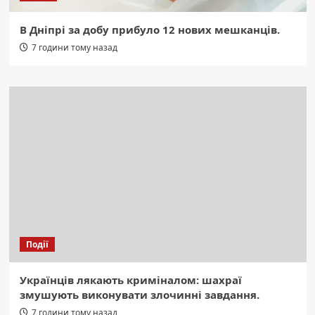
В Дніпрі за добу прибуло 12 нових мешканців.
7 години тому назад
Події
Українців лякають криміналом: шахраї
змушують виконувати злочинні завдання.
7 години тому назад