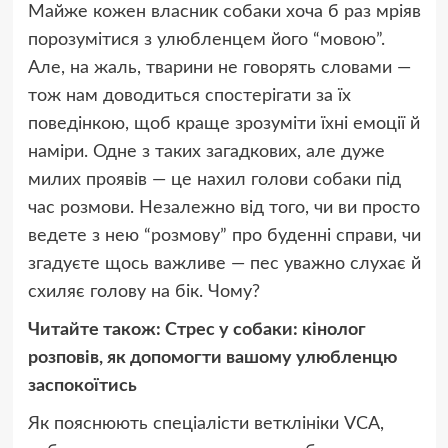
Майже кожен власник собаки хоча б раз мріяв
порозумітися з улюбленцем його “мовою”.
Але, на жаль, тварини не говорять словами —
тож нам доводиться спостерігати за їх
поведінкою, щоб краще зрозуміти їхні емоції й
наміри. Одне з таких загадкових, але дуже
милих проявів — це нахил голови собаки під
час розмови. Незалежно від того, чи ви просто
ведете з нею “розмову” про буденні справи, чи
згадуєте щось важливе — пес уважно слухає й
схиляє голову на бік. Чому?
Читайте також:
Стрес у собаки: кінолог
розповів, як допомогти вашому улюбленцю
заспокоїтись
Як пояснюють спеціалісти ветклініки VCA,