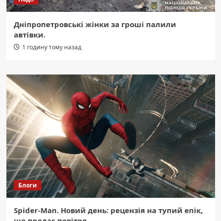
Дніпропетровські жінки за гроші палили
автівки.
1 годину тому назад
Блоги
Spider-Man. Новий день: рецензія на тупий епік,
що продає повітря.