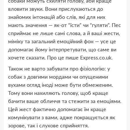
собаки можуть схиляти голову, аби краще
вловити звуки. Вони прислухаються до
знайомих інтонацій або слів, які для них
мають значення — як-от “їсти” чи “гуляти”. Пес
сприймає не лише самі слова, а й ваші жести,
міміку та загальний емоційний фон — усе це
допомагає йому інтерпретувати, що саме ви
хочете сказати. Про це пише Express.co.uk.
Також не варто забувати про фізіологію: у
собак з довгими мордами чи опущеними
вухами огляд іноді може бути обмеженим.
Тому вони нахиляють голову, щоб краще
бачити ваше обличчя та стежити за емоціями.
Цей жест фактично допомагає їм краще
комунікувати з вами, адже покращується як
зорове, так і слухове сприйняття.