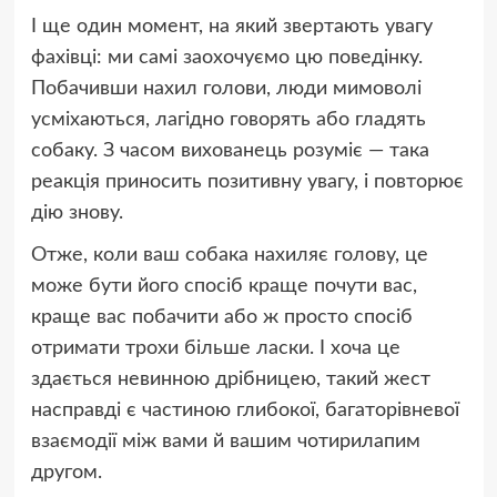
І ще один момент, на який звертають увагу
фахівці: ми самі заохочуємо цю поведінку.
Побачивши нахил голови, люди мимоволі
усміхаються, лагідно говорять або гладять
собаку. З часом вихованець розуміє — така
реакція приносить позитивну увагу, і повторює
дію знову.
Отже, коли ваш собака нахиляє голову, це
може бути його спосіб краще почути вас,
краще вас побачити або ж просто спосіб
отримати трохи більше ласки. І хоча це
здається невинною дрібницею, такий жест
насправді є частиною глибокої, багаторівневої
взаємодії між вами й вашим чотирилапим
другом.