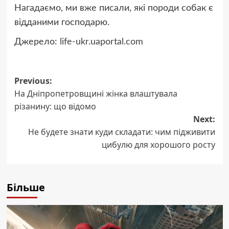
Нагадаємо, ми вже писали, які породи собак є
відданими господарю.
Джерело:
life-ukr.uaportal.com
Post
Previous:
На Дніпропетровщині жінка влаштувала
navigation
різанину: що відомо
Next:
Не будете знати куди складати: чим підживити
цибулю для хорошого росту
Більше