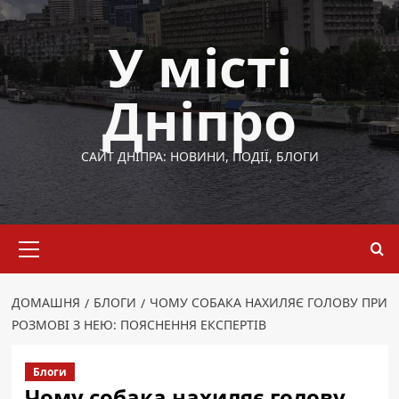
Перейти
до
У місті
вмісту
Дніпро
САЙТ ДНІПРА: НОВИНИ, ПОДІЇ, БЛОГИ
Основне
меню
ДОМАШНЯ
БЛОГИ
ЧОМУ СОБАКА НАХИЛЯЄ ГОЛОВУ ПРИ
РОЗМОВІ З НЕЮ: ПОЯСНЕННЯ ЕКСПЕРТІВ
Блоги
Чому собака нахиляє голову