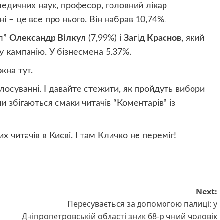
едичних наук, професор, головний лікар
ні – це все про нього. Він набрав 10,74%.
ал”
Олександр Вілкул
(7,99%) і
Загід Краснов,
який
 кампанію. У бізнесмена 5,37%.
жна тут.
лосуванні. І давайте стежити, як пройдуть вибори
чи збігаються смаки читачів “Коментарів” із
 читачів в Києві. І там Кличко не переміг!
Next:
Пересувається за допомогою палиці: у
Дніпропетровській області зник 68-річний чоловік