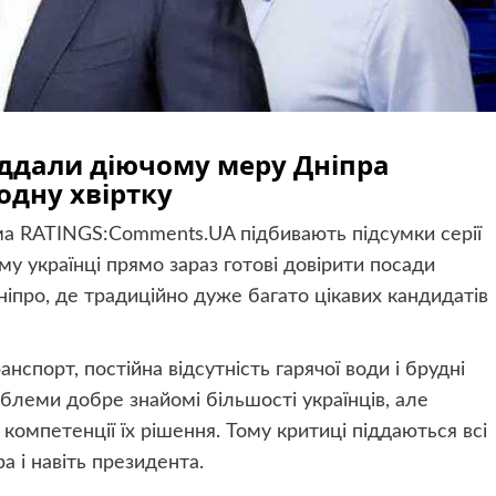
іддали діючому меру Дніпра
одну хвіртку
ма RATINGS:Comments.UA підбивають підсумки серії
му українці прямо зараз готові довірити посади
Дніпро, де традиційно дуже багато цікавих кандидатів
анспорт, постійна відсутність гарячої води і брудні
блеми добре знайомі більшості українців, але
 компетенції їх рішення. Тому критиці піддаються всі
а і навіть президента.