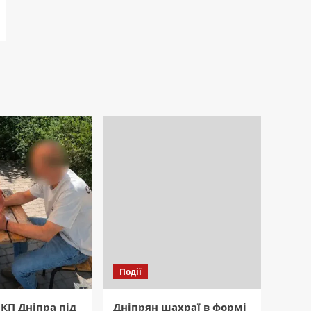
Події
КП Дніпра під
Дніпрян шахраї в формі