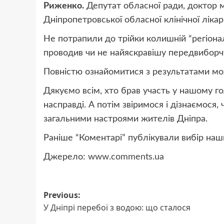
Риженко.
Депутат обласної ради, доктор м
Дніпропетровської обласної клінічної лікар
Не потрапили до трійки колишній “регіон
проводив чи не найяскравішу передвиборчу
Повністю ознайомитися з результатами мо
Дякуємо всім, хто брав участь у нашому го
насправді. А потім звіримося і дізнаємося, 
загальними настроями жителів Дніпра.
Раніше “Коментарі” публікували вибір наших
Джерело:
www.comments.ua
Post
Previous:
У Дніпрі перебої з водою: що сталося
navigation