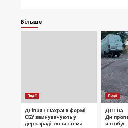
Більше
Події
Події
Дніпрян шахраї в формі
ДТП на
СБУ звинувачують у
Дніпроп
держзраді: нова схема
автобус