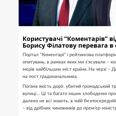
Користувачі “Коментарів” в
Борису Філатову перевага в 
Портал “Коментарі” і рейтингова платфор
опитувань, в рамках яких ми з’ясували – ко
мерів найбільших міст країни. На черзі – 
на пост градоначальника.
Погана якість доріг, убитий громадський тр
вулиці… Ці та багато інших злободенні про
далеко не всі знають, в чиїй безпосередній
– від дрібних чиновників до прем’єр-міністр