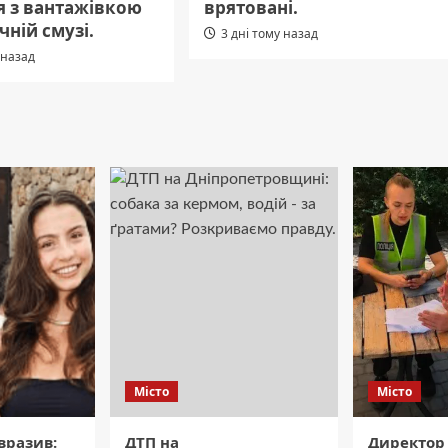
я з вантажівкою
врятовані.
чній смузі.
3 дні тому назад
 назад
Місто
Місто
вразив:
ДТП на
Директор 