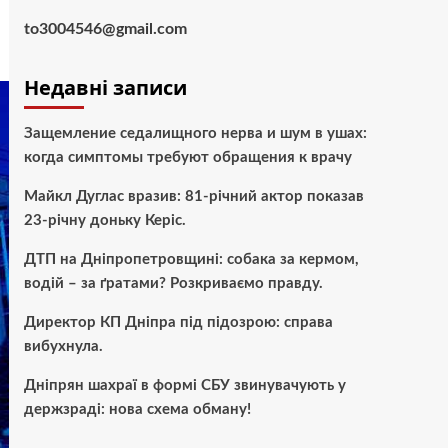
to3004546@gmail.com
Недавні записи
Защемление седалищного нерва и шум в ушах:
когда симптомы требуют обращения к врачу
Майкл Дуглас вразив: 81-річний актор показав
23-річну доньку Керіс.
ДТП на Дніпропетровщині: собака за кермом,
водій – за ґратами? Розкриваємо правду.
Директор КП Дніпра під підозрою: справа
вибухнула.
Дніпрян шахраї в формі СБУ звинувачують у
держзраді: нова схема обману!