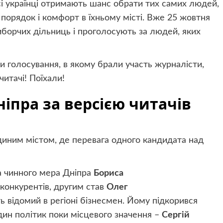
всі українці отримають шанс обрати тих самих людей,
а порядок і комфорт в їхньому місті. Вже 25 жовтня
виборчих дільниць і проголосують за людей, яких
и голосування, в якому брали участь журналісти,
читачі! Поїхали!
ніпра за версією читачів
диним містом, де перевага одного кандидата над
за чинного мера Дніпра
Бориса
конкурентів, другим став
Олег
 відомий в регіоні бізнесмен. Йому підкорився
один політик поки місцевого значення –
Сергій