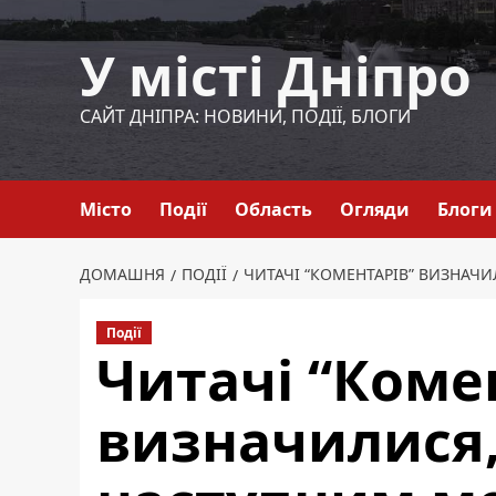
Перейти
до
У місті Дніпро
вмісту
САЙТ ДНІПРА: НОВИНИ, ПОДІЇ, БЛОГИ
Місто
Події
Область
Огляди
Блоги
ДОМАШНЯ
ПОДІЇ
ЧИТАЧІ “КОМЕНТАРІВ” ВИЗНАЧ
Події
Читачі “Коме
визначилися,