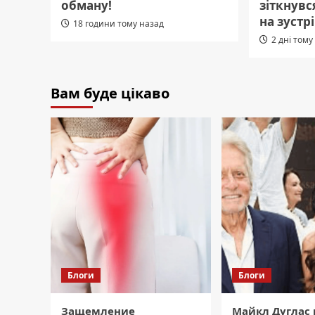
обману!
зіткнувс
на зустрі
18 години тому назад
2 дні тому
Вам буде цікаво
Блоги
Блоги
Защемление
Майкл Дуглас 