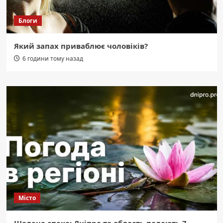
Блоги
Який запах приваблює чоловіків?
6 години тому назад
Місто
Шалена спека: Дніпро та область палають 7