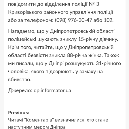
повідомити до відділення поліції № 3
Криворізького районного управління поліції
або за телефоном:
(098) 976-30-47
або 102.
Нагадаємо, що у Дніпропетровській області
поліцейські шукають зниклу 15-річну дівчину
.
Крім того, читайте, що у Дніпропетровській
області
безвісти зникла 88-річна жінка
. Також
ми писали, що у Дніпрі розшукують 31-річного
чоловіка,
якого підозрюють у замаху на
вбивство
.
Джерело:
dp.informator.ua
Post
Previous:
Читачі “Коментарів” визначилися, хто стане
navigation
наступним мером Дніпра