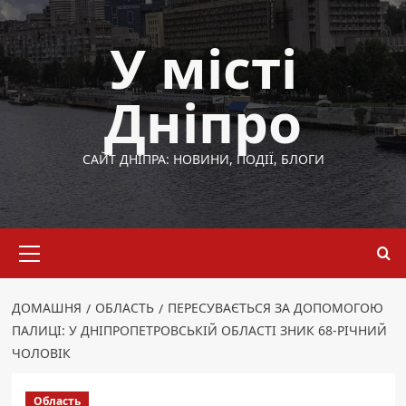
Перейти
до
У місті
вмісту
Дніпро
САЙТ ДНІПРА: НОВИНИ, ПОДІЇ, БЛОГИ
Основне
меню
ДОМАШНЯ
ОБЛАСТЬ
ПЕРЕСУВАЄТЬСЯ ЗА ДОПОМОГОЮ
ПАЛИЦІ: У ДНІПРОПЕТРОВСЬКІЙ ОБЛАСТІ ЗНИК 68-РІЧНИЙ
ЧОЛОВІК
Область