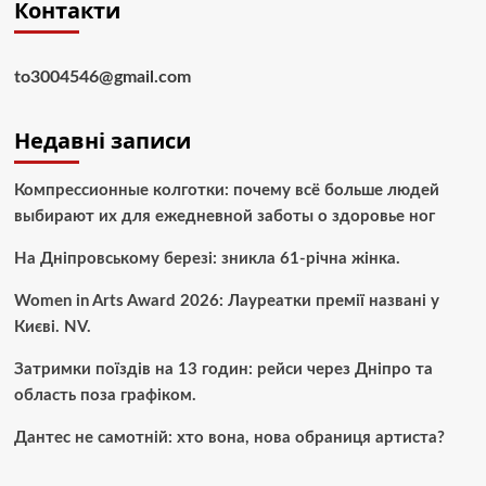
Контакти
to3004546@gmail.com
Недавні записи
Компрессионные колготки: почему всё больше людей
выбирают их для ежедневной заботы о здоровье ног
На Дніпровському березі: зникла 61-річна жінка.
Women in Arts Award 2026: Лауреатки премії названі у
Києві. NV.
Затримки поїздів на 13 годин: рейси через Дніпро та
область поза графіком.
Дантес не самотній: хто вона, нова обраниця артиста?