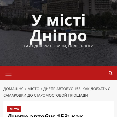
Перейти
до
У місті
вмісту
Дніпро
САЙТ ДНІПРА: НОВИНИ, ПОДІЇ, БЛОГИ
Основне
меню
ДОМАШНЯ
МІСТО
ДНЕПР АВТОБУС 153: КАК ДОЕХАТЬ С
САМАРОВКИ ДО СТАРОМОСТОВОЙ ПЛОЩАДИ
Місто
Днепр автобус 153: как