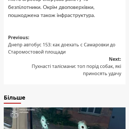
безпілотники. Окрім двоповерхівки,
пошкоджена також інфраструктура.
Post
Previous:
Днепр автобус 153: как доехать с Самаровки до
navigation
Старомостовой площади
Next:
Пухнасті талісмани: топ порід собак, які
приносять удачу
Більше