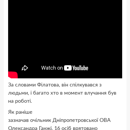
За словами Філатова, він спілкувався з
людьми, і багато хто в момент влучання був
на роботі.
Як раніше
зазначав очільник Дніпропетровської ОВА
Олександра Ганжі, 16 осіб врятовано