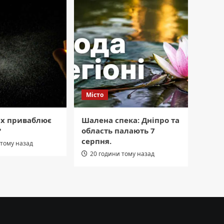
Місто
ах приваблює
Шалена спека: Дніпро та
?
область палають 7
серпня.
 тому назад
20 години тому назад