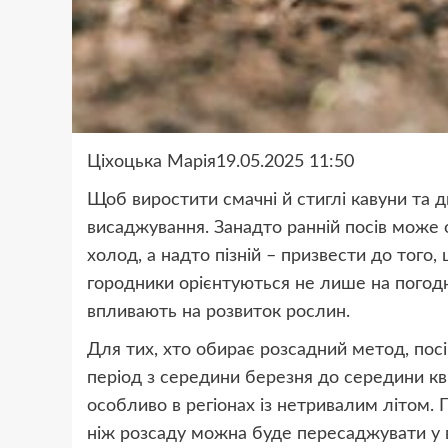
Ціхоцька Марія19.05.2025 11:50
Щоб виростити смачні й стиглі кавуни та д
висаджування. Занадто ранній посів може
холод, а надто пізній – призвести до того
городники орієнтуються не лише на погодні 
впливають на розвиток рослин.
Для тих, хто обирає розсадний метод, посі
період з середини березня до середини кв
особливо в регіонах із нетривалим літом. 
ніж розсаду можна буде пересаджувати у в