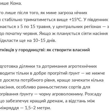
пише Кома.
о лише після того, як мине загроза нічних
см стабільно триматиметься вище +15°C. У південних
нається з 5 по 15 травня, у центральних регіонах — з
я до початку червня. Якщо ж планується сіяти насіння
ідкласти ще на 10–15 днів.
тківців у городництві: як створити власний
готовка ділянки та дотримання агротехнічних
одити тільки в добре прогрітий ґрунт — не нижче
досягла потрібного рівня, краще зачекати кілька
насіння, особливо ранньостиглих сортів для
огрівання ґрунту — чорну агроволокнину. Розсаду
що забезпечує кращий дренаж, а відстань між
міжряддя — 1,5–2 метри.