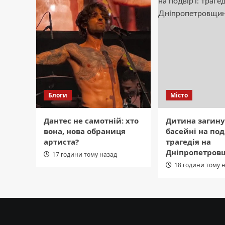
Блоги
Місто
Дантес не самотній: хто
Дитина загину
вона, нова обраниця
басейні на подв
артиста?
трагедія на
Дніпропетров
17 години тому назад
18 години тому 