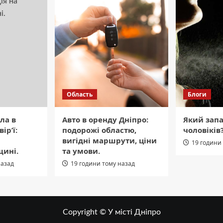
Область
Блоги
ла в
Авто в оренду Дніпро:
Який зап
ір’ї:
подорожі областю,
чоловіків
вигідні маршрути, ціни
19 години
щині.
та умови.
назад
19 години тому назад
Copyright © У місті Дніпро