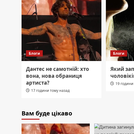
Блоги
Блоги
Дантес не самотній: хто
Який за
вона, нова обраниця
чоловікі
артиста?
19 години
17 години тому назад
Вам буде цікаво