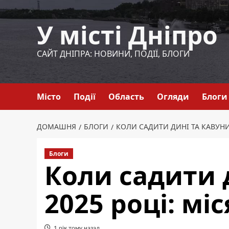
Перейти
до
У місті Дніпро
вмісту
САЙТ ДНІПРА: НОВИНИ, ПОДІЇ, БЛОГИ
Місто
Події
Область
Огляди
Блоги
ДОМАШНЯ
БЛОГИ
КОЛИ САДИТИ ДИНІ ТА КАВУНИ
Блоги
Коли садити 
2025 році: м
1 рік тому назад