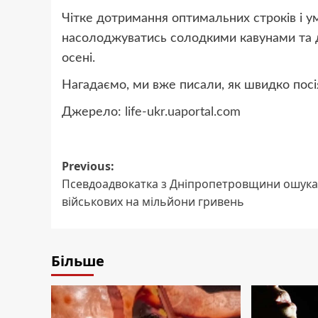
Чітке дотримання оптимальних строків і у
насолоджуватись солодкими кавунами та д
осені.
Нагадаємо, ми вже писали, як швидко посія
Джерело:
life-ukr.uaportal.com
Post
Previous:
Псевдоадвокатка з Дніпропетровщини ошука
navigation
військових на мільйони гривень
Більше