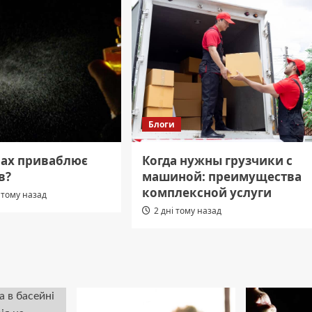
Блоги
пах приваблює
Когда нужны грузчики с
в?
машиной: преимущества
комплексной услуги
 тому назад
2 дні тому назад