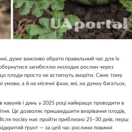
ині, дуже важливо обрати правильний час для їх
 обернутися загибеллю молодих рослин через
, що плоди просто не встигнуть визріти. Саме тому
умови, а й на місячні фази, які, на думку багатьох,
в кавунів і динь у 2025 році найкраще проводити в
ітня. Це дозволяє пришвидшити визрівання плодів,
Після посіву має пройти приблизно 25–30 днів, перш
ідкритий ґрунт — за цей час рослини повинні