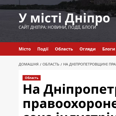
Перейти
до
У місті Дніпро
вмісту
САЙТ ДНІПРА: НОВИНИ, ПОДІЇ, БЛОГИ
Місто
Події
Область
Огляди
Блоги
ДОМАШНЯ
ОБЛАСТЬ
НА ДНІПРОПЕТРОВЩИНІ ПРА
Область
На Дніпропе
правоохорон