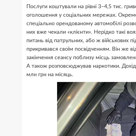
Послуги коштували на рівні 3–4,5 тис. грив
оголошення у соціальних мережах. Окрем
спеціально орендованому автомобілі розво
них вже чекали «клієнти». Нерідко такі во
питань від патрульних, або ж військових п
прикривався своїм посвідченням. Він же від
закінчення сеансу поблизу місць замовлен
А також розповсюджував наркотики. Дохід 
млн грн на місяць.