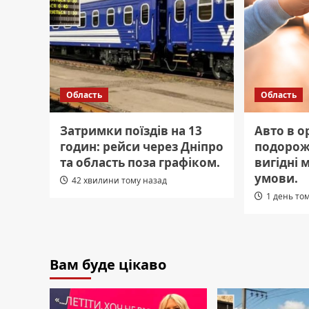
Область
Область
Затримки поїздів на 13
Авто в о
годин: рейси через Дніпро
подорож
та область поза графіком.
вигідні 
умови.
42 хвилини тому назад
1 день то
Вам буде цікаво