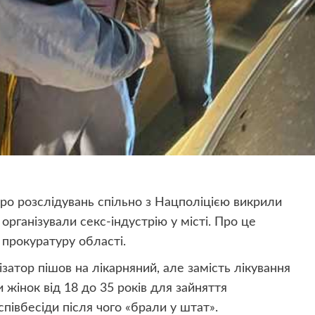
ро розслідувань спільно з Нацполіцією викрили
 організували секс-індустрію у місті. Про це
 прокуратуру області.
ізатор пішов на лікарняний, але замість лікування
и жінок від 18 до 35 років для зайняття
півбесіди після чого «брали у штат».