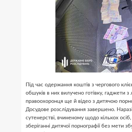
Під час одержання коштів з чергового кліє
обшуків в них вилучено готівку, гаджети з
правоохоронця ще й відео з дитячою порн
Досудове розслідування завершено. Нараз
сутенерстві, вчиненому щодо кількох осіб
зберіганні дитячої порнографії без мети збу