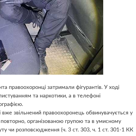
нта правоохоронці затримали фігурантів. У ході
 листуванням та наркотики, а в телефоні
ографією.
і вже звільнений правоохоронець обвинувачується у
, повторно, організованою групою та в умисному
ту чи розповсюдження (ч. 3 ст. 303, ч. 1 ст. 301-1 КК