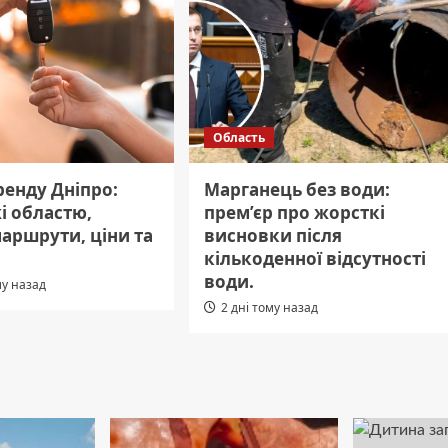
Область
ренду Дніпро:
Марганець без води:
і областю,
прем’єр про жорсткі
маршрути, ціни та
висновки після
кількоденної відсутності
води.
му назад
2 дні тому назад