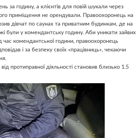
ень за годину, а клієнтів для повій шукали через
ого приміщення не орендували. Правоохоронець на
зив дівчат по саунах та приватним будинкам, де на
яжі були у комендантську годину. Аби уникати зайвих
ід час комендантської години, правоохоронець
повідав і за безпеку своїх «працівниць», чекаючи
ня.
від протиправної діяльності становив близько 1.5