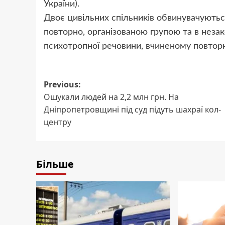
України).
Двоє цивільних спільників обвинувачуються
повторно, організованою групою та в незак
психотропної речовини, вчиненому повторно (ч
Post
Previous:
Ошукали людей на 2,2 млн грн. На
navigation
Дніпропетровщині під суд підуть шахраї кол-
центру
Більше