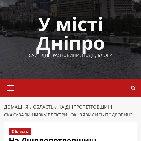
Перейти
до
У місті
вмісту
Дніпро
САЙТ ДНІПРА: НОВИНИ, ПОДІЇ, БЛОГИ
Основне
меню
ДОМАШНЯ
ОБЛАСТЬ
НА ДНІПРОПЕТРОВЩИНІ
СКАСУВАЛИ НИЗКУ ЕЛЕКТРИЧОК. З’ЯВИЛИСЬ ПОДРОБИЦІ
Область
На Дніпропетровщині