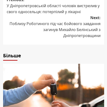
Post
У Дніпропетровській області чоловік вистрелив у
navigation
свого односельця: потерпілий у лікарні
Next:
Поблизу Роботиного під час бойового завдання
загинув Михайло Белінський з
Дніпропетровщини
Більше