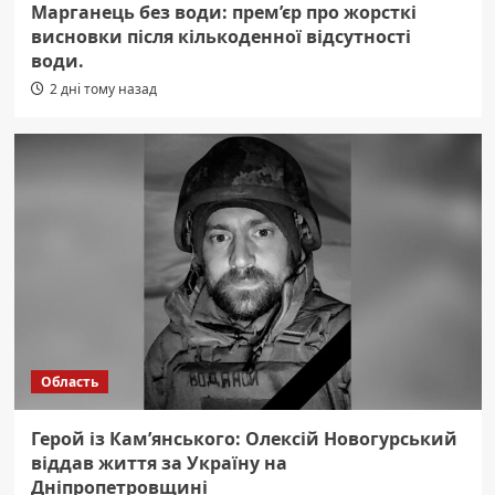
Марганець без води: прем’єр про жорсткі
висновки після кількоденної відсутності
води.
2 дні тому назад
Область
Герой із Кам’янського: Олексій Новогурський
віддав життя за Україну на
Дніпропетровщині