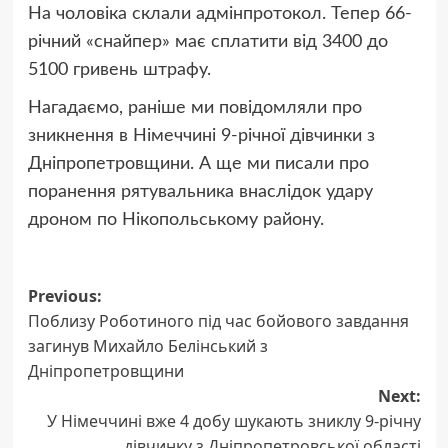
На чоловіка склали адмінпротокол. Тепер 66-
річний «снайпер» має сплатити від 3400 до
5100 гривень штрафу.
Нагадаємо, раніше ми повідомляли про
зникнення в Німеччині 9-річної дівчинки з
Дніпропетровщини. А ще ми писали про
поранення рятувальника внаслідок удару
дроном по Нікопольському району.
Post
Previous:
Поблизу Роботиного під час бойового завдання
navigation
загинув Михайло Белінський з
Дніпропетровщини
Next:
У Німеччині вже 4 добу шукають зниклу 9-річну
дівчинку з Дніпропетровської області