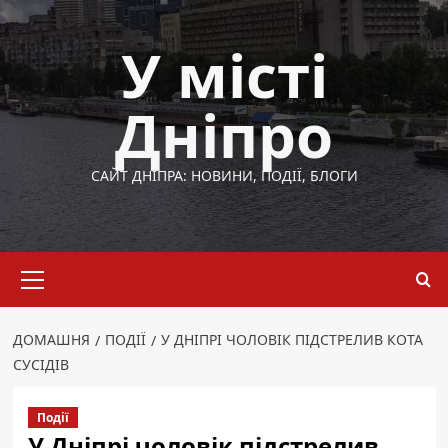
Перейти
до
У місті
вмісту
Дніпро
САЙТ ДНІПРА: НОВИНИ, ПОДІЇ, БЛОГИ
Основне
меню
ДОМАШНЯ
ПОДІЇ
У ДНІПРІ ЧОЛОВІК ПІДСТРЕЛИВ КОТА
СУСІДІВ
Події
У Дніпрі чоловік підстрелив