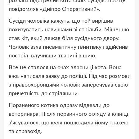
розваги підстрелив кота своїх сусідів. Про це
повідомляє «Дніпро Оперативний».
Сусіди чоловіка кажуть, що той вирішив
похизуватись навичками зі стрільби. Мішенню
став кіт, який лежав біля сусіднього двору.
Чоловік взяв пневматичну гвинтівку і здійснив
постріл, влучивши тварині в шию.
Все це сталося на очах власниці кота. Вона
вже написала заяву до поліції. Під час розмови
з правоохоронцями чоловік заперечував свою
причетність до стрілянини.
Пораненого котика одразу відвезли до
ветеринара. Після первинного огляду в клініці
з’ясувалося, що куля пошкодила йому трахею
та стравохід.