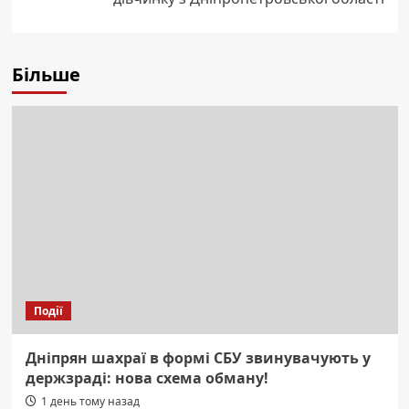
Більше
Події
Дніпрян шахраї в формі СБУ звинувачують у
держзраді: нова схема обману!
1 день тому назад