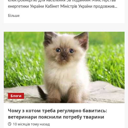
електроенергію для населення За поданням Міністерства
енергетики України Кабінет Міністрів України продовжив...
Докладніше
Більше
про
Уряд
назвав
тариф
на
електроенергію:
скільки
доведеться
платити
дніпрянам
Блоги
Чому з котом треба регулярно бавитись:
ветеринари пояснили потребу тварини
10 місяців тому назад