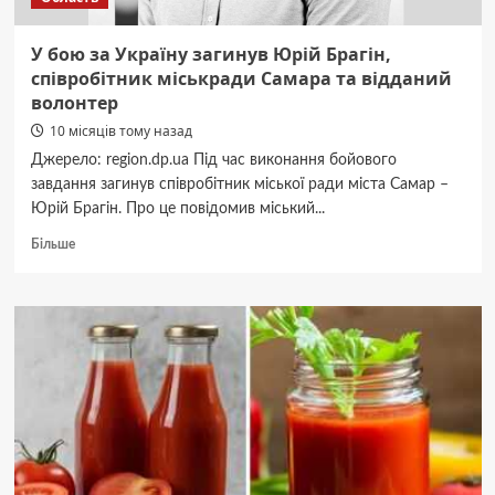
У бою за Україну загинув Юрій Брагін,
співробітник міськради Самара та відданий
волонтер
10 місяців тому назад
Джерело: region.dp.ua Під час виконання бойового
завдання загинув співробітник міської ради міста Самар –
Юрій Брагін. Про це повідомив міський...
Докладніше
Більше
про
У
бою
за
Україну
загинув
Юрій
Брагін,
співробітник
міськради
Самара
та