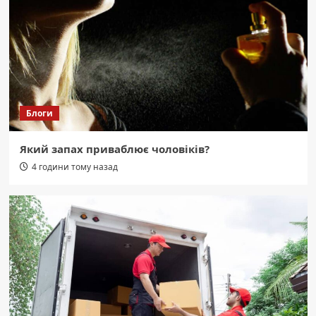
жорсткі висновки після кількоденної
відсутності води.
2
Область
Герой із Кам’янського: Олексій
Новогурський віддав життя за Україну
на Дніпропетровщині
3
Блоги
Область
Пожежа в Кривому Розі: вогонь
Який запах приваблює чоловіків?
знищив гараж, авто та господарчу
4 години тому назад
споруду на 85 кв. метрів.
4
Область
Страшна ніч над Радушним: перші
хвилини після удару ворога (відео).
5