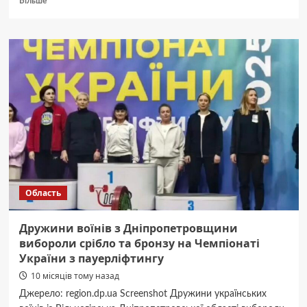
Більше
про
Баскетбол:
«Дніпро»
розгромив
«Ніко-
Баскет»,
«Харківські
Соколи»
–
«Старий
Луцьк»
Область
Дружини воїнів з Дніпропетровщини
вибороли срібло та бронзу на Чемпіонаті
України з пауерліфтингу
10 місяців тому назад
Джерело: region.dp.ua Screenshot Дружини українських