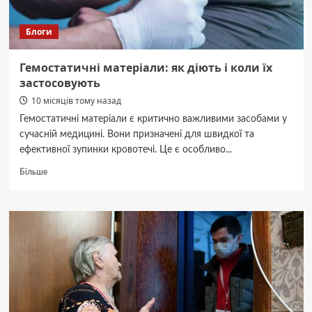
Блоги
Гемостатичні матеріали: як діють і коли їх
застосовують
10 місяців тому назад
Гемостатичні матеріали є критично важливими засобами у
сучасній медицині. Вони призначені для швидкої та
ефективної зупинки кровотечі. Це є особливо...
Докладніше
Більше
про
Гемостатичні
матеріали:
як
діють
і
коли
їх
застосовують