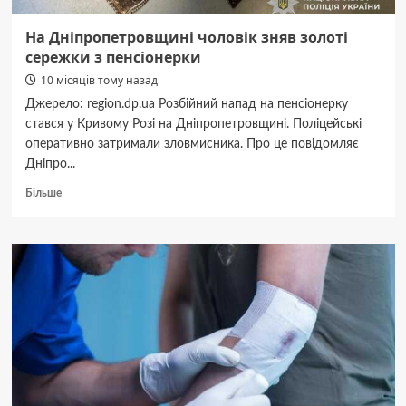
На Дніпропетровщині чоловік зняв золоті
сережки з пенсіонерки
10 місяців тому назад
Джерело: region.dp.ua Розбійний напад на пенсіонерку
стався у Кривому Розі на Дніпропетровщині. Поліцейські
оперативно затримали зловмисника. Про це повідомляє
Дніпро...
Докладніше
Більше
про
На
Дніпропетровщині
чоловік
зняв
золоті
сережки
з
пенсіонерки