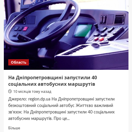
надасть
свою
арену
для
домашніх
матчів
«Харківських
Соколів»
Область
На Дніпропетровщині запустили 40
соціальних автобусних маршрутів
10 місяців тому назад
Джерело: region.dp.ua На Дніпропетровщині запустили
безкоштовний соціальний автобус Життєво важливий
зв’язок: На Дніпропетровщині запустили 40 соціальних
автобусних маршрутів. Про це...
Докладніше
Більше