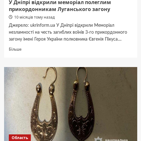
У Дніпрі відкрили меморіал полеглим
прикордонникам Луганського загону
10 місяців тому назад
Джерело: ukrinform.ua У Дніпрі відкрили Меморіал
незламності на честь загиблих воїнів 3-го прикордонного
загону імені Героя України полковника Євгенія Пікуса....
Докладніше
Більше
про
У
Дніпрі
відкрили
меморіал
полеглим
прикордонникам
Луганського
загону
Область