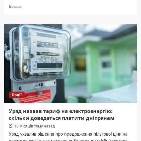
Докладніше
Більше
про
Вузькі
проходи
на
складі:
яка
техніка
працює
там,
де
не
розминутися
двом
людям
Події
Уряд назвав тариф на електроенергію:
скільки доведеться платити дніпрянам
10 місяців тому назад
Уряд ухвалив рішення про продовження пільгової ціни на