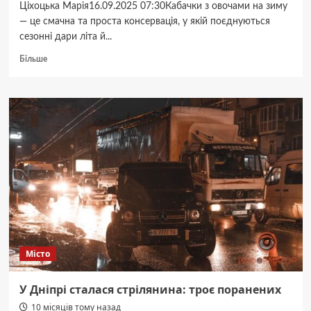
Ціхоцька Марія16.09.2025 07:30Кабачки з овочами на зиму
— це смачна та проста консервація, у якій поєднуються
сезонні дари літа й...
Докладніше
Більше
про
Смак
літа
взимку:
рецепт
консервованих
кабачків
з
овочами
Місто
У Дніпрі сталася стрілянина: троє поранених
10 місяців тому назад