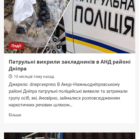
рецепт
швидкого
малинового
варення
Події
Патрульні викрили закладників в АНД районі
Дніпра
10 місяців тому назад
Джерело: dnepr.express В Амур-Нижньодніпровському
районі Дніпра патрульні поліцейські виявили та затримали
групу осіб, які, ймовірно, займалися розповсюдженням
наркотичних речовин шляхом...
Докладніше
Більше
про
Патрульні
викрили
закладників