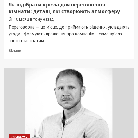
Як підібрати крісла для переговорної
кімнати: деталі, які створюють атмосферу
10 місяців тому назад
Переговорна — це місце, де приймають рішення, укладають
угоди і формують враження про компанію. І саме крісла
часто стають тим...
Докладніше
Більше
про
Як
підібрати
крісла
для
переговорної
кімнати:
деталі,
які
створюють
атмосферу
Область