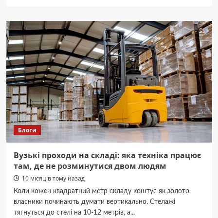
про
На
Дніпропетровщині
запустили
40
соціальних
автобусних
маршрутів
Блоги
Вузькі проходи на складі: яка техніка працює
там, де не розминутися двом людям
10 місяців тому назад
Коли кожен квадратний метр складу коштує як золото,
власники починають думати вертикально. Стелажі
тягнуться до стелі на 10-12 метрів, а...