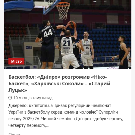
в
АНД
районі
Дніпра
Місто
Баскетбол: «Дніпро» розгромив «Ніко-
Баскет», «Харківські Соколи» – «Старий
Луцьк»
10 місяців тому назад
Джерело: ukrinform.ua Триває регулярний чемпіонат
України з баскетболу серед команд чоловічої Суперліги
сезону-2025/26. Чинний чемпіон «Дніпро» здобув чергову,
четверту перемогу,...
Докладніше