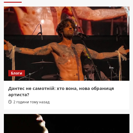
Новогурський віддав життя за Україну
на Дніпропетровщині
3
Область
Пожежа в Кривому Розі: вогонь
знищив гараж, авто та господарчу
споруду на 85 кв. метрів.
4
Область
Страшна ніч над Радушним: перші
хвилини після удару ворога (відео).
Блоги
5
Дантес не самотній: хто вона, нова обраниця
Область
артиста?
Авто в оренду Дніпро: подорожі
областю, вигідні маршрути, ціни та
2 години тому назад
умови.
1
Область
Марганець без води: прем’єр про