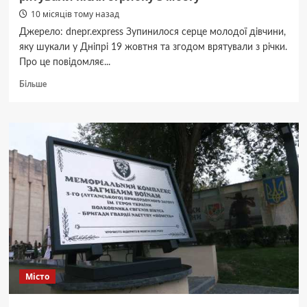
10 місяців тому назад
Джерело: dnepr.express Зупинилося серце молодої дівчини,
яку шукали у Дніпрі 19 жовтня та згодом врятували з річки.
Про це повідомляє...
Докладніше
Більше
про
У
Дніпрі
померла
17-
річна
дівчина,
яку
рятували
після
стрибку
з
мосту
Місто