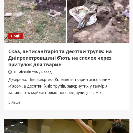
необхідність,
а
не
розкіш
Події
Сказ, антисанітарія та десятки трупів: на
Дніпропетровщині б’ють на сполох через
притулок для тварин
10 місяців тому назад
Джерело: dnepr.express Кормлять тварин зіпсованим
м'ясом, а десятки їхніх трупів, завернутих у ганчір'я,
залишають майже прямо посеред вулиці - саме...
Докладніше
Більше
про
Сказ,
антисанітарія
та
десятки