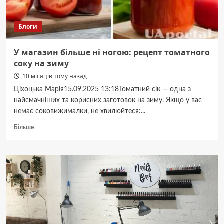
відданий
волонтер
Блоги
У магазин більше ні ногою: рецепт томатного
соку на зиму
10 місяців тому назад
Ціхоцька Марія15.09.2025 13:18Томатний сік — одна з
найсмачніших та корисних заготовок на зиму. Якщо у вас
немає соковижималки, не хвилюйтеся:...
Докладніше
Більше
про
У
магазин
більше
ні
ногою:
рецепт
томатного
соку
на