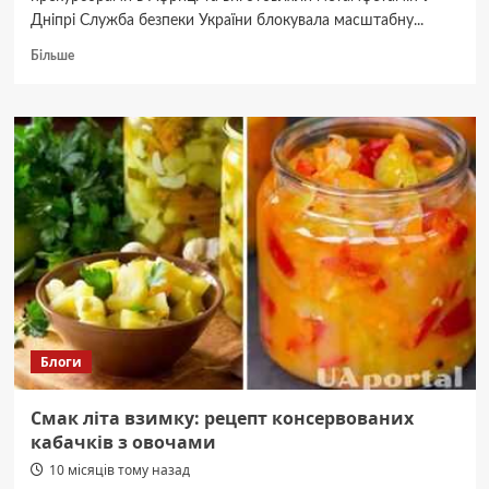
Дніпрі Служба безпеки України блокувала масштабну...
Докладніше
Більше
про
Близько
5
млн
грн
щомісяця:
масштабну
контрабанду
ліків
викрили
в
Дніпрі
Блоги
Смак літа взимку: рецепт консервованих
кабачків з овочами
10 місяців тому назад