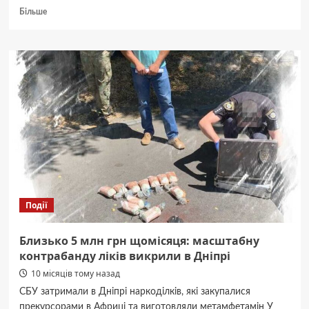
Докладніше
Більше
про
Куди
піти
на
вихідні
у
Дніпропетровській
області
25
та
26
жовтня
Події
Близько 5 млн грн щомісяця: масштабну
контрабанду ліків викрили в Дніпрі
10 місяців тому назад
СБУ затримали в Дніпрі наркоділків, які закупалися
прекурсорами в Африці та виготовляли метамфетамін У