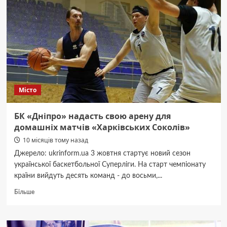
трупів:
на
Дніпропетровщині
б’ють
на
сполох
через
притулок
для
Місто
тварин
БК «Дніпро» надасть свою арену для
домашніх матчів «Харківських Соколів»
10 місяців тому назад
Джерело: ukrinform.ua 3 жовтня стартує новий сезон
української баскетбольної Суперліги. На старт чемпіонату
країни вийдуть десять команд - до восьми,...
Докладніше
Більше
про
БК
«Дніпро»