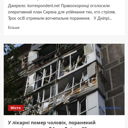
Джерело: korrespondent.net Правоохоронці оголосили
оперативний план Сирена для упіймання тих, хто стріляв.
Троє осіб отримали вогнепальне поранення. У Дніпрі...
Докладніше
Більше
про
У
Дніпрі
сталася
стрілянина:
троє
поранених
Місто
У лікарні помер чоловік, поранений