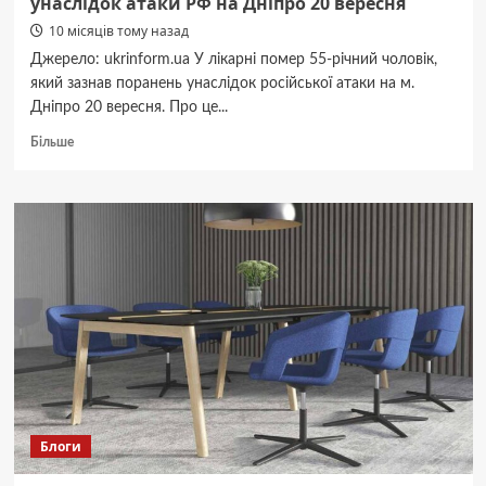
унаслідок атаки РФ на Дніпро 20 вересня
10 місяців тому назад
Джерело: ukrinform.ua У лікарні помер 55-річний чоловік,
який зазнав поранень унаслідок російської атаки на м.
Дніпро 20 вересня. Про це...
Докладніше
Більше
про
У
лікарні
помер
чоловік,
поранений
унаслідок
атаки
РФ
на
Дніпро
20
вересня
Блоги