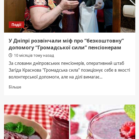
Події
У Дніпрі розвінчали міф про “безкоштовну”
допомогу “Громадської сили” пенсіонерам
10 місяців тому назад
За словами дніпровських пенсіонерів, оперативний штаб
Загіда Краснова "Громадська сила" позиціонує себе в якості
волонтерської допомоги, але на ділі вимагає...
Докладніше
Більше
про
У
Дніпрі
розвінчали
міф
про
“безкоштовну”
допомогу