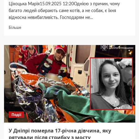
Ціхоцька Марія15.09.2025 12:20Однією з причин, чому
багато людей обирають саме котів, а не собак, є їхня
відносна невибагливість. Господарям не...
Докладніше
Більше
про
Чому
з
котом
треба
регулярно
бавитись:
ветеринари
пояснили
потребу
тварини
Події
У Дніпрі померла 17-річна дівчина, яку
рятували після стрибку з мосту