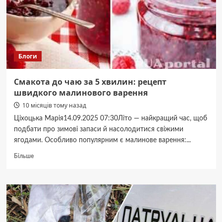
“Громадської
сили”
пенсіонерам
Блоги
Смакота до чаю за 5 хвилин: рецепт
швидкого малинового варення
10 місяців тому назад
Ціхоцька Марія14.09.2025 07:30Літо — найкращий час, щоб
подбати про зимові запаси й насолодитися свіжими
ягодами. Особливо популярним є малинове варення:...
Докладніше
Більше
про
Смакота
до
чаю
за
5
хвилин: