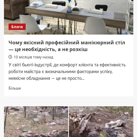
зиму
Блоги
Чому якісний професійний манікюрний стіл
— це необхідність, а не розкіш
10 місяців тому назад
У світі бьюті-індустрії, де комфорт клієнта та ефективність
роботи майстра є визначальними факторами успіху,
неякісне обладнання — це не просто...
Докладніше
Більше
про
Чому
якісний
професійний
манікюрний
стіл
—
це