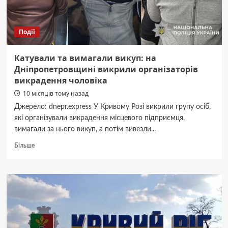
і
дорослих
Події
Катували та вимагали викуп: на
Дніпропетровщині викрили організаторів
викрадення чоловіка
10 місяців тому назад
Джерело: dnepr.express У Кривому Розі викрили групу осіб,
які організували викрадення місцевого підприємця,
вимагали за нього викуп, а потім вивезли...
Докладніше
Більше
про
Катували
та
вимагали
викуп:
на
Дніпропетровщині
викрили