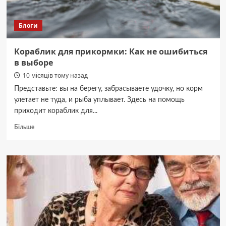
вона
виникає
Блоги
Кораблик для прикормки: Как не ошибиться
в выборе
10 місяців тому назад
Представьте: вы на берегу, забрасываете удочку, но корм
улетает не туда, и рыба уплывает. Здесь на помощь
приходит кораблик для...
Докладніше
Більше
про
Кораблик
для
прикормки:
Как
не
ошибиться
в
выборе