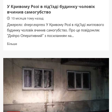
У Кривому Розі в під’їзді будинку чоловік
вчинив самогубство
10 місяців тому назад
Джерело: dnepr.express У Кривому Розі в під'їзді житлового
будинку чоловік вчинив самогубство. Про це повідомляє
“Дніпро Оперативний” з посиланням на...
Докладніше
Більше
про
У
Кривому
Розі
в
під’їзді
будинку
чоловік
вчинив
самогубство