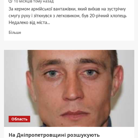
10 місяців тому назад
За кермом армійської вантажівки, який виїхав на зустрічну
смугу руху і зіткнувся з легковиком, був 20-річний хлопець
Недалеко від міста...
Докладніше
Більше
про
Під
Дніпром
вантажівка
Нацгвардії
протаранила
Lanos:
загинули
водій
і
12-
річна
пасажирка
легковика
Область
На Дніпропетровщині розшукують