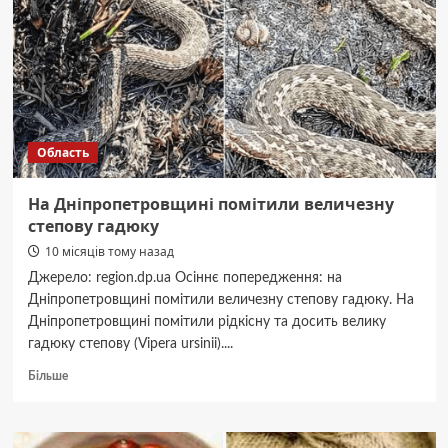
через
масовану
ракетну
атаку:
відомо
про
постраждалих
Область
На Дніпропетровщині помітили величезну
степову гадюку
10 місяців тому назад
Джерело: region.dp.ua Осіннє попередження: на
Дніпропетровщині помітили величезну степову гадюку. На
Дніпропетровщині помітили рідкісну та досить велику
гадюку степову (Vipera ursinii)....
Докладніше
Більше
про
На
Дніпропетровщині