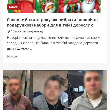
Блоги
Солодкий старт року: як вибрати новорічні
подарункові набори для дітей і дорослих
10 місяців тому назад
Новорічні свята — це час тепла, очікування дива і, звісно ж,
солодких сюрпризів. Здавна в Україні заведено дарувати
дітям цукерки,...
Докладніше
Більше
про
Солодкий
старт
року:
як
вибрати
новорічні
подарункові
набори
для
дітей