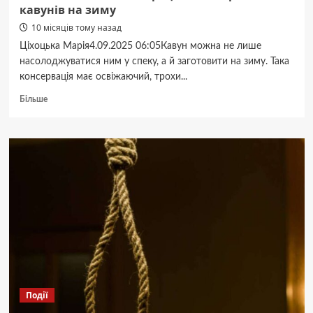
кавунів на зиму
10 місяців тому назад
Ціхоцька Марія4.09.2025 06:05Кавун можна не лише
насолоджуватися ним у спеку, а й заготовити на зиму. Така
консервація має освіжаючий, трохи...
Докладніше
Більше
про
Візьміть
літо
з
собою:
рецепт
консервованих
кавунів
на
зиму
Події