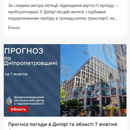
За словами автора петиції, підвищення вартості проїзду —
необгрунтовано У Дніпрі місцеві жителі, стурбовані
подорожчанням проїзду в громадському транспорті, на...
Докладніше
Більше
про
У
Дніпрі
місцеві
жителі
зареєстрували
петицію
з
відміною
подорожчання
вартості
проїзду
Область
Прогноз погоди в Дніпрі та області 7 жовтня