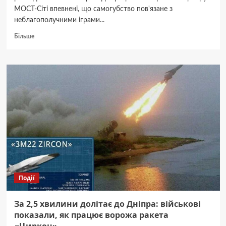
МОСТ-Сіті впевнені, що самогубство пов'язане з
неблагополучними іграми...
Докладніше
Більше
про
У
центрі
Дніпра
відбулося
подвійне
самогубство
Події
За 2,5 хвилини долітає до Дніпра: військові
показали, як працює ворожа ракета