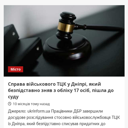
закуска:
рецепт
квашених
помідорів
сливка
Місто
Справа військового ТЦК у Дніпрі, який
безпідставно зняв з обліку 17 осіб, пішла до
суду
10 місяців тому назад
Джерело: ukrinform.ua Працівники ДБР завершили
досудове розслідування стосовно військовослужбовця ТЦК
із Дніпра, який безпідставно списував придатних до