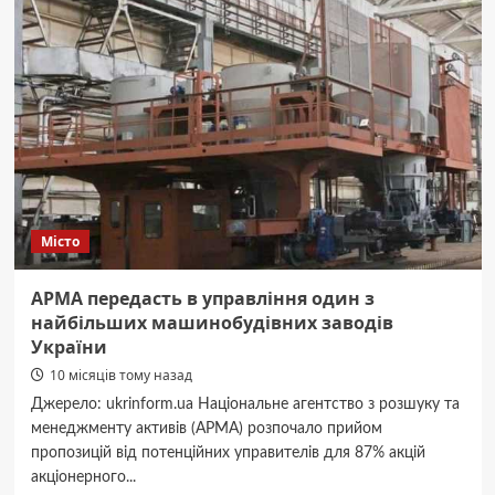
пляшкою:
нові
подробиці
трагедії
на
Набережній
Перемоги
в
Дніпрі
Місто
АРМА передасть в управління один з
найбільших машинобудівних заводів
України
10 місяців тому назад
Джерело: ukrinform.ua Національне агентство з розшуку та
менеджменту активів (АРМА) розпочало прийом
пропозицій від потенційних управителів для 87% акцій
акціонерного...