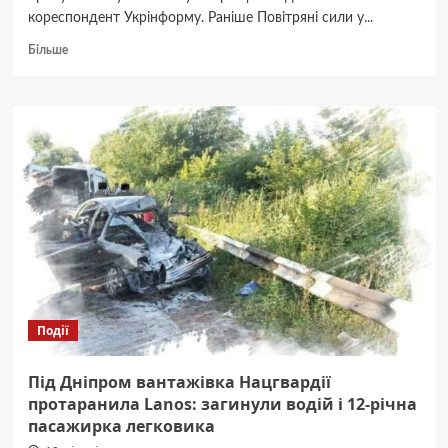
кореспондент Укрінформу. Раніше Повітряні сили у...
Докладніше
Більше
про
У
Дніпрі
пролунав
потужний
вибух
Події
Під Дніпром вантажівка Нацгвардії
протаранила Lanos: загинули водій і 12-річна
пасажирка легковика