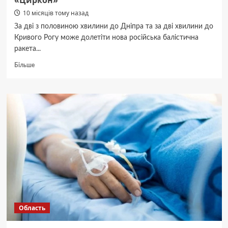
«Циркон»
10 місяців тому назад
За дві з половиною хвилини до Дніпра та за дві хвилини до
Кривого Рогу може долетіти нова російська балістична
ракета...
Докладніше
Більше
про
За
2,5
хвилини
долітає
до
Дніпра:
військові
показали,
як
працює
ворожа
ракета
«Циркон»
Область