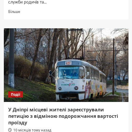
служби родичів та...
Докладніше
Більше
про
Справа
військового
ТЦК
у
Дніпрі,
який
безпідставно
зняв
з
обліку
17
осіб,
пішла
Події
до
суду
У Дніпрі місцеві жителі зареєстрували
петицію з відміною подорожчання вартості
проїзду
10 місяців тому назад