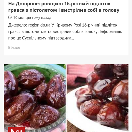
На Дніпропетровщині 16-річний підліток
грався з пістолетом і вистрілив собі в голову
10 місяців тому назад
Джерело: region.dp.ua У Кривому Розі 16-річний підліток
грався з пістолетом та вистрілив собі в голову. Інформацію
про це Суспільному підтвердила...
Докладніше
Більше
про
На
Дніпропетровщині
16-
річний
підліток
грався
з
пістолетом
і
вистрілив
собі
в
голову
Блоги