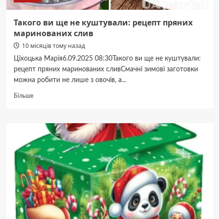
Такого ви ще не куштували: рецепт пряних
маринованих слив
10 місяців тому назад
Ціхоцька Марія6.09.2025 08:30Такого ви ще не куштували:
рецепт пряних маринованих сливСмачні зимові заготовки
можна робити не лише з овочів, а...
Докладніше
Більше
про
Такого
ви
ще
не
куштували:
рецепт
пряних
маринованих
слив