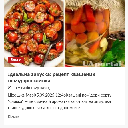
помітили
величезну
степову
гадюку
Блоги
Ідеальна закуска: рецепт квашених
помідорів сливка
10 місяців тому назад
Ціхоцька Марія5.09.2025 12:46Квашені помідори сорту
"сливка" — це смачна й ароматна заготівля на зиму, яка
стане чудовою закускою та допоможе...
Докладніше
Більше
про
Ідеальна