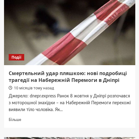
Днепре
–
профессиональная
помощь
в
пенсионных
спорах
Події
Смертельний удар пляшкою: нові подробиці
трагедії на Набережній Перемоги в Дніпрі
10 місяців тому назад
Джерело: dnepr.express Ранок 8 жовтня у Дніпрі розпочався
з моторошної знахідки – на Набережній Перемоги перехожі
виявили тіло чоловіка. Як...
Докладніше
Більше
про
Смертельний
удар