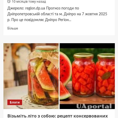
10 місяців тому назад
Джерело: region.dp.ua Прогноз погоди по
Дніпропетровській області та м. Дніпро на 7 жовтня 2025
р. Про це повідомляє Дніпро Регіон...
Докладніше
Більше
про
Прогноз
погоди
в
Дніпрі
та
області
7
жовтня
Блоги
Візьміть літо з собою: рецепт консервованих