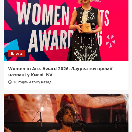
областю, вигідні маршрути, ціни та
умови.
2
Область
Марганець без води: прем’єр про
жорсткі висновки після кількоденної
відсутності води.
3
Блоги
Область
Герой із Кам’янського: Олексій
Новогурський віддав життя за Україну
Women in Arts Award 2026: Лауреатки премії
на Дніпропетровщині
4
названі у Києві. NV.
18 години тому назад
Область
Пожежа в Кривому Розі: вогонь
знищив гараж, авто та господарчу
споруду на 85 кв. метрів.
5