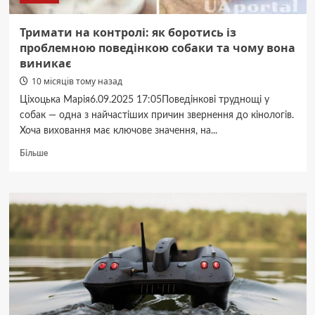
Тримати на контролі: як боротись із
проблемною поведінкою собаки та чому вона
виникає
10 місяців тому назад
Ціхоцька Марія6.09.2025 17:05Поведінкові труднощі у
собак — одна з найчастіших причин звернення до кінологів.
Хоча виховання має ключове значення, на...
Докладніше
Більше
про
Тримати
на
контролі:
як
боротись
із
проблемною
поведінкою
собаки
та
чому