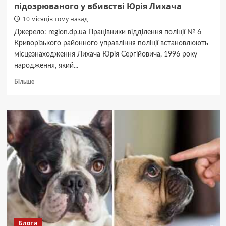
підозрюваного у вбивстві Юрія Лихача
10 місяців тому назад
Джерело: region.dp.ua Працівники відділення поліції № 6
Криворізького районного управління поліції встановлюють
місцезнаходження Лихача Юрія Сергійовича, 1996 року
народження, який...
Докладніше
Більше
про
На
Дніпропетровщині
розшукують
підозрюваного
у
вбивстві
Юрія
Лихача
Блоги