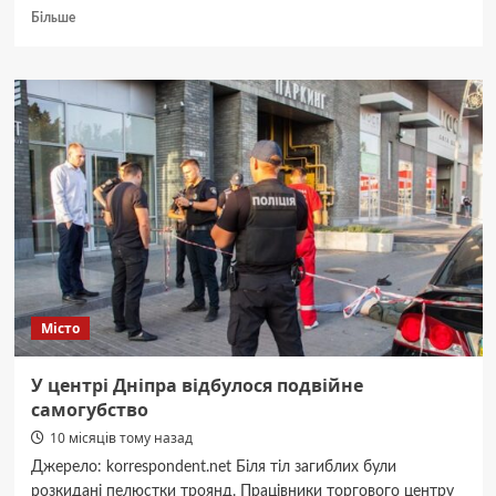
Докладніше
Більше
про
АРМА
передасть
в
управління
один
з
найбільших
машинобудівних
заводів
України
Місто
У центрі Дніпра відбулося подвійне
самогубство
10 місяців тому назад
Джерело: korrespondent.net Біля тіл загиблих були
розкидані пелюстки троянд. Працівники торгового центру