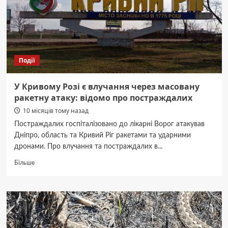
організаторів
викрадення
чоловіка
Події
У Кривому Розі є влучання через масовану
ракетну атаку: відомо про постраждалих
10 місяців тому назад
Постраждалих госпіталізовано до лікарні Ворог атакував
Дніпро, область та Кривий Ріг ракетами та ударними
дронами. Про влучання та постраждалих в...
Докладніше
Більше
про
У
Кривому
Розі
є
влучання