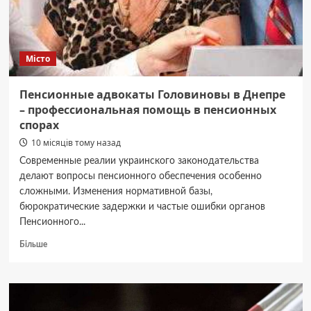
Місто
Пенсионные адвокаты Головиновы в Днепре
– профессиональная помощь в пенсионных
спорах
10 місяців тому назад
Современные реалии украинского законодательства
делают вопросы пенсионного обеспечения особенно
сложными. Изменения нормативной базы,
бюрократические задержки и частые ошибки органов
Пенсионного...
Докладніше
Більше
про
Пенсионные
адвокаты
Головиновы
в