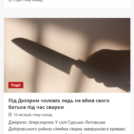
Події
Під Дніпром чоловік ледь не вбив свого
батька під час сварки
10 місяців тому назад
Джерело: dnepr.express У селі Сурсько-Литовське
Дніпровського району сімейна сварка завершилася криваво