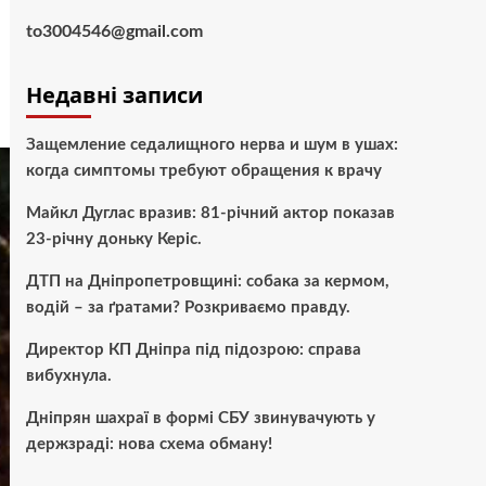
to3004546@gmail.com
Недавні записи
Защемление седалищного нерва и шум в ушах:
когда симптомы требуют обращения к врачу
Майкл Дуглас вразив: 81-річний актор показав
23-річну доньку Керіс.
ДТП на Дніпропетровщині: собака за кермом,
водій – за ґратами? Розкриваємо правду.
Директор КП Дніпра під підозрою: справа
вибухнула.
Дніпрян шахраї в формі СБУ звинувачують у
держзраді: нова схема обману!