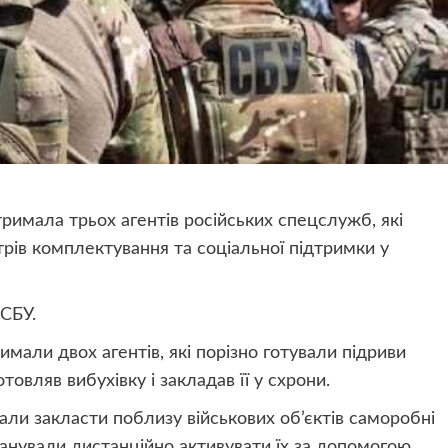
римала трьох агентів російських спецслужб, які
трів комплектування та соціальної підтримки у
СБУ.
мали двох агентів, які порізно готували підриви
товляв вибухівку і закладав її у схрони.
али закласти поблизу військових об’єктів саморобні
ланували дистанційно активувати їх за допомогою