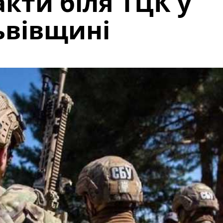
кти біля ТЦК у
ьвівщині