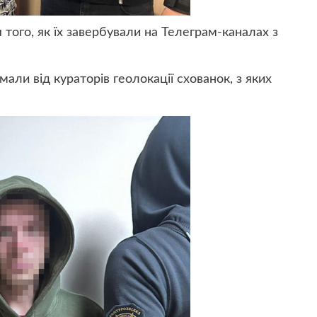
того, як їх завербували на Телеграм-каналах з
али від кураторів геолокації схованок, з яких