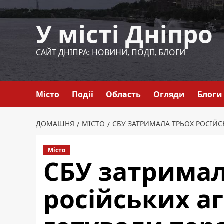
Перейти
до
У місті Дніпро
вмісту
САЙТ ДНІПРА: НОВИНИ, ПОДІЇ, БЛОГИ
Місто
Події
Область
Огляди
Блоги
ДОМАШНЯ
МІСТО
СБУ ЗАТРИМАЛА ТРЬОХ РОСІЙСЬ
Місто
СБУ затримал
російських аг