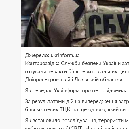
Джерело:
ukrinform.ua
Контррозвідка Служби безпеки України зат
готували теракти біля територіальних цен
Дніпропетровській і Львівській областях.
Як передає Укрінформ, про це повідомила 
За результатами дій на випередження затри
біля місцевих ТЦК, та ще одного, який виго
Як встановило розслідування, терористи м
вибухові пристрої (СВП). Надалі росіяни п