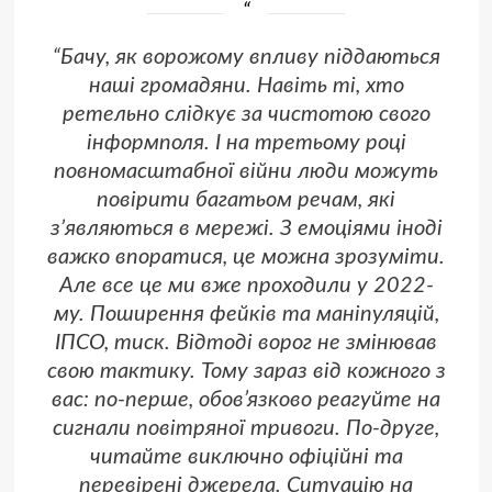
“Бачу, як ворожому впливу піддаються
наші громадяни. Навіть ті, хто
ретельно слідкує за чистотою свого
інформполя. І на третьому році
повномасштабної війни люди можуть
повірити багатьом речам, які
зʼявляються в мережі. З емоціями іноді
важко впоратися, це можна зрозуміти.
Але все це ми вже проходили у 2022-
му. Поширення фейків та маніпуляцій,
ІПСО, тиск. Відтоді ворог не змінював
свою тактику. Тому зараз від кожного з
вас: по-перше, обов’язково реагуйте на
сигнали повітряної тривоги. По-друге,
читайте виключно офіційні та
перевірені джерела. Ситуацію на