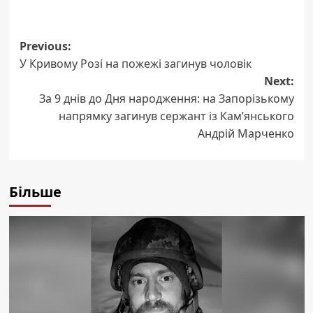
Post
Previous:
У Кривому Розі на пожежі загинув чоловік
navigation
Next:
За 9 днів до Дня народження: на Запорізькому
напрямку загинув сержант із Кам’янського
Андрій Марченко
Більше