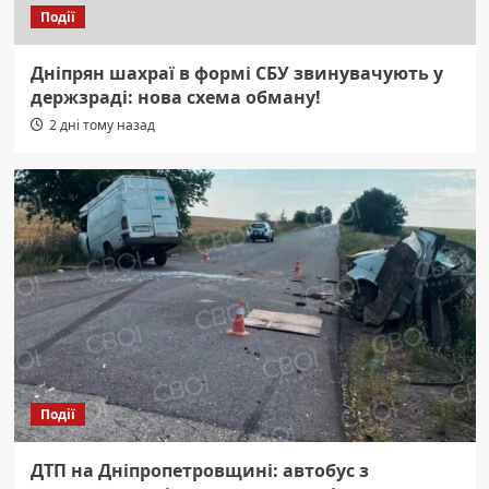
Події
Дніпрян шахраї в формі СБУ звинувачують у
держзраді: нова схема обману!
2 дні тому назад
Події
ДТП на Дніпропетровщині: автобус з