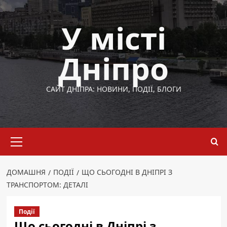
Перейти
до
У місті
вмісту
Дніпро
САЙТ ДНІПРА: НОВИНИ, ПОДІЇ, БЛОГИ
Основне
меню
ДОМАШНЯ
ПОДІЇ
ЩО СЬОГОДНІ В ДНІПРІ З
ТРАНСПОРТОМ: ДЕТАЛІ
Події
Що сьогодні в Дніпрі з