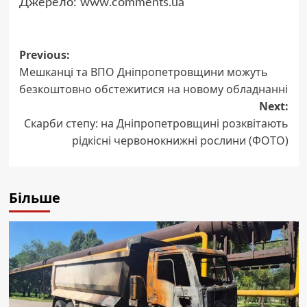
Джерело:
www.comments.ua
Post
Previous:
Мешканці та ВПО Дніпропетровщини можуть
navigation
безкоштовно обстежитися на новому обладнанні
Next:
Скарби степу: на Дніпропетровщині розквітають
рідкісні червонокнижні рослини (ФОТО)
Більше