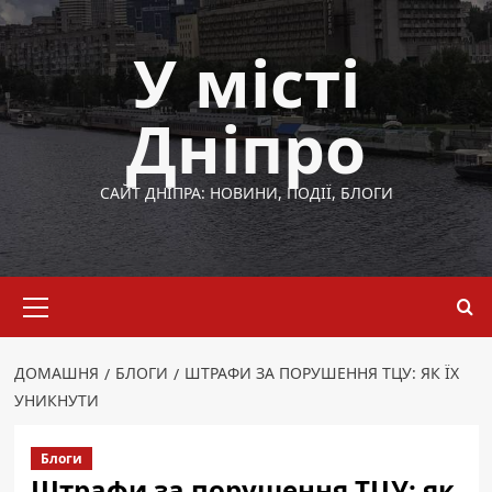
Перейти
до
У місті
вмісту
Дніпро
САЙТ ДНІПРА: НОВИНИ, ПОДІЇ, БЛОГИ
Основне
меню
ДОМАШНЯ
БЛОГИ
ШТРАФИ ЗА ПОРУШЕННЯ ТЦУ: ЯК ЇХ
УНИКНУТИ
Блоги
Штрафи за порушення ТЦУ: як