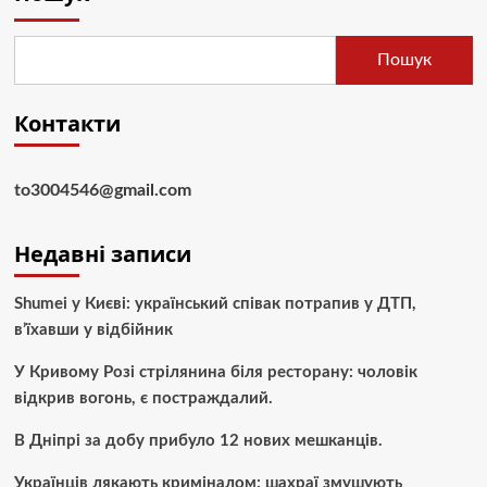
Пошук
Контакти
to3004546@gmail.com
Недавні записи
Shumei у Києві: український співак потрапив у ДТП,
в’їхавши у відбійник
У Кривому Розі стрілянина біля ресторану: чоловік
відкрив вогонь, є постраждалий.
В Дніпрі за добу прибуло 12 нових мешканців.
Українців лякають криміналом: шахраї змушують