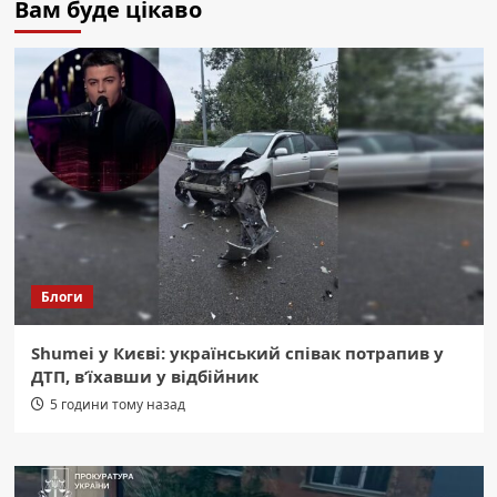
Вам буде цікаво
Блоги
Shumei у Києві: український співак потрапив у
ДТП, в’їхавши у відбійник
5 години тому назад